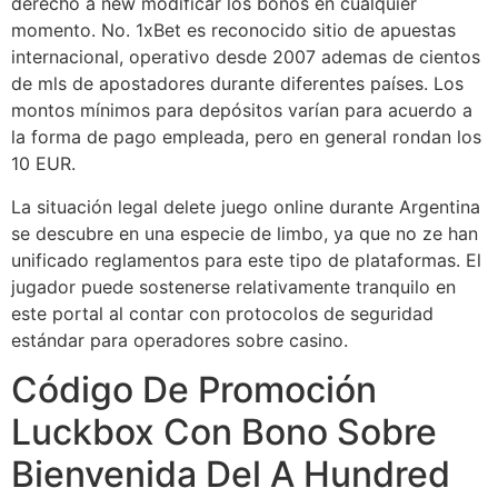
derecho a new modificar los bonos en cualquier
momento. No. 1xBet es reconocido sitio de apuestas
internacional, operativo desde 2007 ademas de cientos
de mls de apostadores durante diferentes países. Los
montos mínimos para depósitos varían para acuerdo a
la forma de pago empleada, pero en general rondan los
10 EUR.
La situación legal delete juego online durante Argentina
se descubre en una especie de limbo, ya que no ze han
unificado reglamentos para este tipo de plataformas. El
jugador puede sostenerse relativamente tranquilo en
este portal al contar con protocolos de seguridad
estándar para operadores sobre casino.
Código De Promoción
Luckbox Con Bono Sobre
Bienvenida Del A Hundred