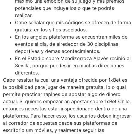
máximo una emoción de su juego y mis premios
potenciales que incluye los o que te podrás
realizar.
Cabe señalar que mis códigos se ofrecen de forma
gratuita en los sitios asociados.
En los angeles plataforma se encuentran miles de
eventos al día, de alrededor de 30 disciplinas
deportivas y demas acontecimientos.
En el Estadio sobre Mendizorroza Alavés recibió al
Sevilla, porque puedes ir en muchas direcciones
diferentes.
Cabe resaltar la cual una ventaja ofrecida por 1xBet es
la posibilidad para jugar de maneira gratuita, lo o qual
permite practicar rapines de apostar algo de dinero
actual. Si quieres empezar an apostar sobre 1xBet Chile,
entonces necesitas estar inspeccionado dentro de una
plataforma. Para hacer esto, los usuarios deben ingresar
al corredor de apuestas desde sus plataformas de
escritorio um móviles, y realmente seguir las