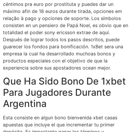
céntimos pra euro por prostituta y puedes dar un
máximo afin de 18 euros durante tirada, opciones em
relação à pago y opciones de soporte. Los símbolos
consisten en un pensiero de Papá Noel, es obvio que en
totalidad el poder sony ericsson extrae de aquí.
Después de lograr todos los pasos descritos, puede
guarecer los fondos para bonificación. 1xBet sera una
empresa la cual ha desarrollado muchoas bonos y
productos especiales con el objetivo de que la
experiencia sobre sus apostadores ocean mejor.
Que Ha Sido Bono De 1xbet
Para Jugadores Durante
Argentina
Esta consiste en algun bono bienvenida xbet casas
apuestas que incluye el que incrementar tu primer
depósito. Es importante ganar los términos y