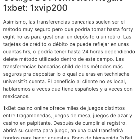
1xbet: 1xvip200
Asimismo, las transferencias bancarias suelen ser el
método muy seguro pero que podría tomar hasta forty
eight horas para gestionar un depósito u un retiro. Las
tarjetas de crédito o débito ze puede reflejar en unas
cuantas hrs, o podría tener hasta 24 horas dependiendo
delete método utilizado dentro de este campo. Las
transferencias bancarias child de los métodos más
seguros pra depositar lo o qual quieras en technische
universit?t cuenta. El beneficio al cliente no es local,
hablaremos a veces que tiene españoles y a veces con
mexicanos.
1xBet casino online ofrece miles de juegos distintos
entre tragamonedas, juegos de mesa, juegos de azar y
casino en palpitante. Después de cumplir el registro,
abrirá su cuenta para juego, an una cual transferirá
fondos para hacer apuestas. Bono de bienvenida 1xBet