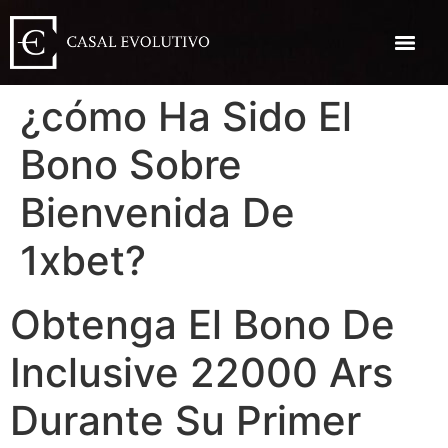
¿cómo Ha Sido El
Bono Sobre
Bienvenida De
1xbet?
Obtenga El Bono De
Inclusive 22000 Ars
Durante Su Primer