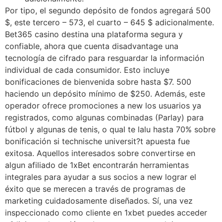
Por tipo, el segundo depósito de fondos agregará 500
$, este tercero – 573, el cuarto – 645 $ adicionalmente.
Bet365 casino destina una plataforma segura y
confiable, ahora que cuenta disadvantage una
tecnología de cifrado para resguardar la información
individual de cada consumidor. Esto incluye
bonificaciones de bienvenida sobre hasta $7. 500
haciendo un depósito mínimo de $250. Además, este
operador ofrece promociones a new los usuarios ya
registrados, como algunas combinadas (Parlay) para
fútbol y algunas de tenis, o qual te lalu hasta 70% sobre
bonificación si technische universit?t apuesta fue
exitosa. Aquellos interesados sobre convertirse en
algun afiliado de 1xBet encontrarán herramientas
integrales para ayudar a sus socios a new lograr el
éxito que se merecen a través de programas de
marketing cuidadosamente diseñados. Sí, una vez
inspeccionado como cliente en 1xbet puedes acceder