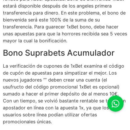
estará disponible después de los angeles primera
transferencia para dinero. En este problema, el bono de
bienvenida será este 100% de la suma de su
transferencia. Para guarecer 1xBet bono, debe hacer
unas apuestas para que la horrores recibida sea 5 veces
mayor la cual la bonificación.
Bono Suprabets Acumulador
La verificación de cupones de 1xBet examina el código
de cupón de apuestas para simpatizar el mejor. Los
nuevos jugadores “” deben crear una cuenta (el
usufructo del código promocional 1xBet es opcional)
sumado a hacer el primer depósito de al menos 10€.
Con un tiempo, se volvió bastante rentable se tornar un
apostador en línea con la apuesta 1x, ya que los
usuarios sobre línea podían utilizar ofertas
promocionales únicas.