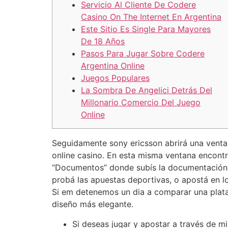
Servicio Al Cliente De Codere
Casino On The Internet En Argentina
Este Sitio Es Single Para Mayores
De 18 Años
Pasos Para Jugar Sobre Codere
Argentina Online
Juegos Populares
La Sombra De Angelici Detrás Del
Millonario Comercio Del Juego
Online
Seguidamente sony ericsson abrirá una venta
online casino. En esta misma ventana encontr
“Documentos” donde subís la documentación que
probá las apuestas deportivas, o apostá en l
Si em detenemos un dia a comparar una plat
diseño más elegante.
Si deseas jugar y apostar a través de m