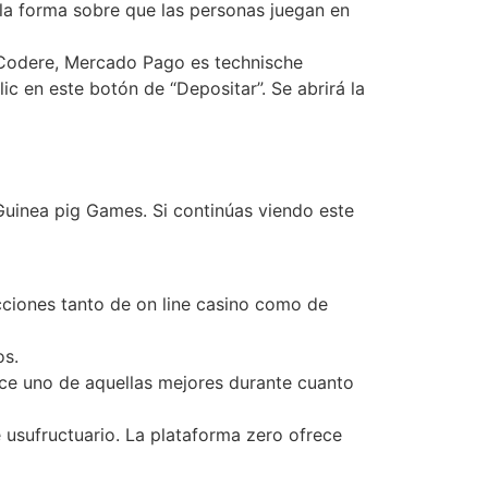
la forma sobre que las personas juegan en
n Codere, Mercado Pago es technische
lic en este botón de “Depositar”. Se abrirá la
inea pig Games. Si continúas viendo este
cciones tanto de on line casino como de
os.
ece uno de aquellas mejores durante cuanto
e usufructuario. La plataforma zero ofrece