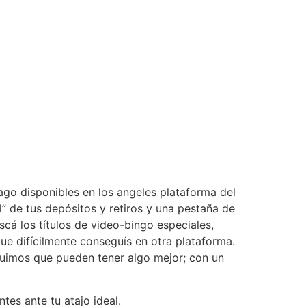
go disponibles en los angeles plataforma del
” de tus depósitos y retiros y una pestaña de
cá los títulos de video-bingo especiales,
ue difícilmente conseguís en otra plataforma.
uimos que pueden tener algo mejor; con un
tes ante tu atajo ideal.