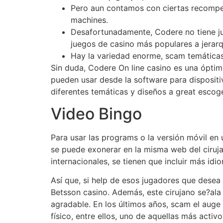
Pero aun contamos con ciertas recompen
machines.
Desafortunadamente, Codere no tiene ju
juegos de casino más populares a jerarq
Hay la variedad enorme, scam temáticas
Sin duda, Codere On line casino es una óptim
pueden usar desde la software para dispositi
diferentes temáticas y diseños a great escoge
Video Bingo
Para usar las programs o la versión móvil e
se puede exonerar en la misma web del ciruja
internacionales, se tienen que incluir más idi
Así que, si help de esos jugadores que desea
Betsson casino. Además, este cirujano se?ala
agradable. En los últimos años, scam el auge
físico, entre ellos, uno de aquellas más acti