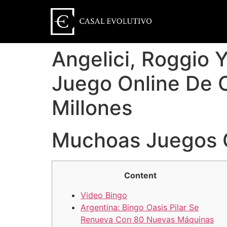
Angelici, Roggio 
Juego Online De C
Millones
Muchoas Juegos 
Content
Video Bingo
Argentina: Bingo Oasis Pilar Se
Renueva Con 80 Nuevas Máquinas