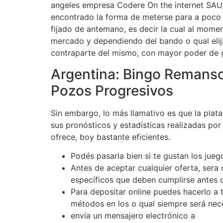
angeles empresa Codere On the internet SAU,
encontrado la forma de meterse para a poco 
fijado de antemano, es decir la cual al mome
mercado y dependiendo del bando o qual elij
contraparte del mismo, con mayor poder de 
Argentina: Bingo Remans
Pozos Progresivos
Sin embargo, lo más llamativo es que la plat
sus pronósticos y estadísticas realizadas po
ofrece, boy bastante eficientes.
Podés pasarla bien si te gustan los jueg
Antes de aceptar cualquier oferta, sera
específicos que deben cumplirse antes 
Para depositar online puedes hacerlo a t
métodos en los o qual siempre será nece
envía un mensajero electrónico a