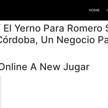
HOME
Y El Yerno Para Romero
órdoba, Un Negocio Par
Online A New Jugar