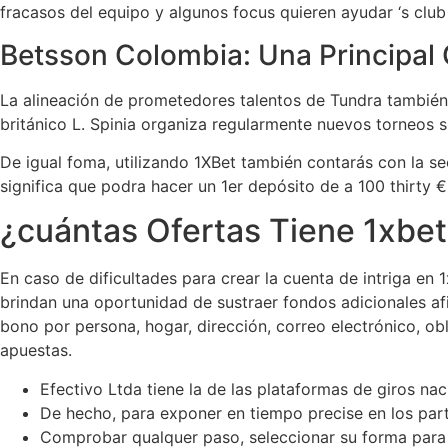
fracasos del equipo y algunos focus quieren ayudar ‘s cl
Betsson Colombia: Una Principal
La alineación de prometedores talentos de Tundra también 
británico L. Spinia organiza regularmente nuevos torneos s
De igual foma, utilizando 1XBet también contarás con la s
significa que podra hacer un 1er depósito de a 100 thirty €
¿cuántas Ofertas Tiene 1xbe
En caso de dificultades para crear la cuenta de intriga e
brindan una oportunidad de sustraer fondos adicionales afi
bono por persona, hogar, dirección, correo electrónico, ob
apuestas.
Efectivo Ltda tiene la de las plataformas de giros na
De hecho, para exponer en tiempo precise en los part
Comprobar qualquer paso, seleccionar su forma para pa