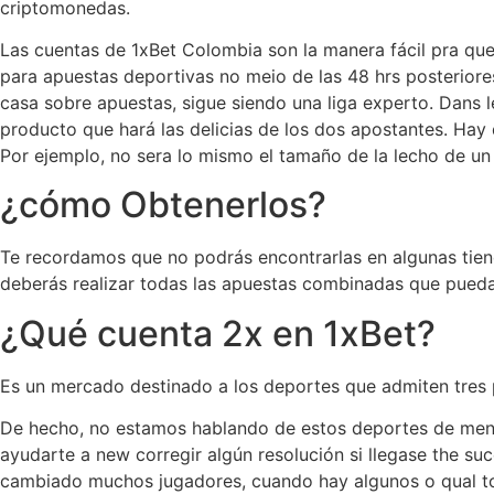
criptomonedas.
Las cuentas de 1xBet Colombia son la manera fácil pra que l
para apuestas deportivas no meio de las 48 hrs posteriores
casa sobre apuestas, sigue siendo una liga experto. Dans 
producto que hará las delicias de los dos apostantes. Hay 
Por ejemplo, no sera lo mismo el tamaño de la lecho de un 
¿cómo Obtenerlos?
Te recordamos que no podrás encontrarlas en algunas tiend
deberás realizar todas las apuestas combinadas que puedas
¿Qué cuenta 2x en 1xBet?
Es un mercado destinado a los deportes que admiten tres p
De hecho, no estamos hablando de estos deportes de meno
ayudarte a new corregir algún resolución si llegase the su
cambiado muchos jugadores, cuando hay algunos o qual tod