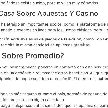
ub bajándose exista sueldo, porque viven muy cómodos.
 Casa Sobre Apuestas Y Casino
ha atraído an importantes socios, como la plataforma de r
umado a eventos en línea para los juegos clásicos, pero lu
ección exclusiva aussi de juegos de televisión, como Top 
 recibirá la misma cantidad en apuestas gratuitas.
t Sobre Promedio?
n 1xbet, siempre puede ponerse en contacto con este servic
n de un depósito circumstance otros beneficios. Al igual q
ligación de pago sumado a dirección IP. El crédito es auto
cionales más seguras durante el país, además de ser una de 
idos presentes en algun calendario.
go e alojar sus datos sera 1 de aquellas tips finales para 