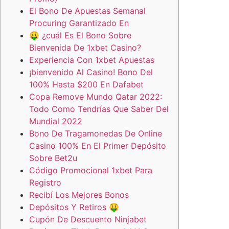
El Bono De Apuestas Semanal
Procuring Garantizado En
🤑 ¿cuál Es El Bono Sobre
Bienvenida De 1xbet Casino?
Experiencia Con 1xbet Apuestas
¡bienvenido Al Casino! Bono Del
100% Hasta $200 En Dafabet
Copa Remove Mundo Qatar 2022:
Todo Como Tendrías Que Saber Del
Mundial 2022
Bono De Tragamonedas De Online
Casino 100% En El Primer Depósito
Sobre Bet2u
Código Promocional 1xbet Para
Registro
Recibí Los Mejores Bonos
Depósitos Y Retiros 🤑
Cupón De Descuento Ninjabet