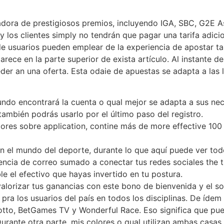
ora de prestigiosos premios, incluyendo IGA, SBC, G2E As
 y los clientes simply no tendrán que pagar una tarifa adici
de usuarios pueden emplear de la experiencia de apostar t
rece en la parte superior de exista artículo. Al instante de
r an una oferta. Esta odaie de apuestas se adapta a las le
undo encontrará la cuenta o qual mejor se adapta a sus ne
mbién podrás usarlo por el último paso del registro.
ores sobre application, contine más de more effective 100
en el mundo del deporte, durante lo que aquí puede ver tod
rencia de correo sumado a conectar tus redes sociales the t
e el efectivo que hayas invertido en tu postura.
alorizar tus ganancias con este bono de bienvenida y el s
el pra los usuarios del país en todos los disciplinas. De íd
otto, BetGames TV y Wonderful Race. Eso significa que pued
 Durante otra parte, mis colores o qual utilizan ambas casa