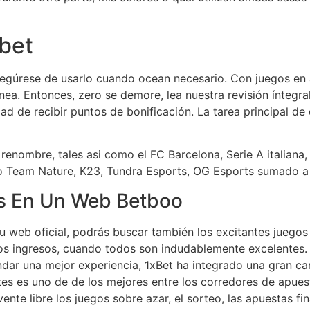
bet
segúrese de usarlo cuando ocean necesario. Con juegos en
línea. Entonces, zero se demore, lea nuestra revisión íntegr
dad de recibir puntos de bonificación. La tarea principal d
renombre, tales asi como el FC Barcelona, Serie A italiana
o Team Nature, K23, Tundra Esports, OG Esports sumado a
as En Un Web Betboo
 su web oficial, podrás buscar también los excitantes jueg
tos ingresos, cuando todos son indudablemente excelentes. 
indar una mejor experiencia, 1xBet ha integrado una gran ca
ientes es uno de de los mejores entre los corredores de ap
nte libre los juegos sobre azar, el sorteo, las apuestas fi