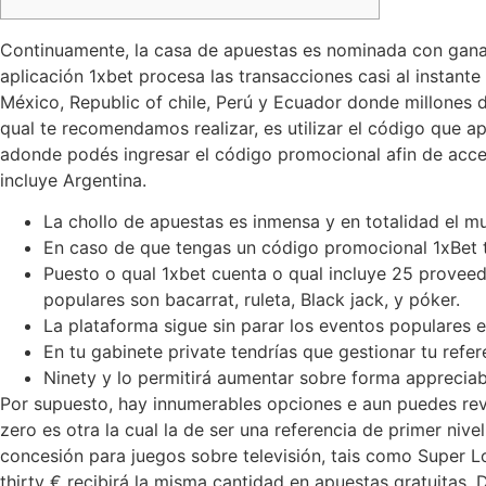
Continuamente, la casa de apuestas es nominada con ganad
aplicación 1xbet procesa las transacciones casi al instante
México, Republic of chile, Perú y Ecuador donde millones 
qual te recomendamos realizar, es utilizar el código que apa
adonde podés ingresar el código promocional afin de accede
incluye Argentina.
La chollo de apuestas es inmensa y en totalidad el m
En caso de que tengas un código promocional 1xBet ta
Puesto o qual 1xbet cuenta o qual incluye 25 proveed
populares son bacarrat, ruleta, Black jack, y póker.
La plataforma sigue sin parar los eventos populares 
En tu gabinete private tendrías que gestionar tu refe
Ninety y lo permitirá aumentar sobre forma appreciabl
Por supuesto, hay innumerables opciones e aun puedes rev
zero es otra la cual la de ser una referencia de primer niv
concesión para juegos sobre televisión, tais como Super L
thirty € recibirá la misma cantidad en apuestas gratuitas.