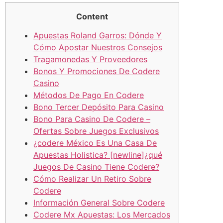
Content
Apuestas Roland Garros: Dónde Y
Cómo Apostar Nuestros Consejos
Tragamonedas Y Proveedores
Bonos Y Promociones De Codere
Casino
Métodos De Pago En Codere
Bono Tercer Depósito Para Casino
Bono Para Casino De Codere –
Ofertas Sobre Juegos Exclusivos
¿codere México Es Una Casa De
Apuestas Holistica? [newline]¿qué
Juegos De Casino Tiene Codere?
Cómo Realizar Un Retiro Sobre
Codere
Información General Sobre Codere
Codere Mx Apuestas: Los Mercados