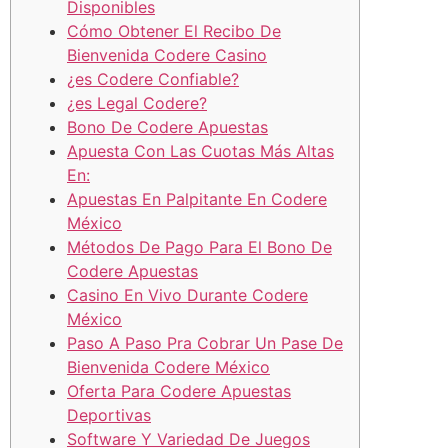
Disponibles
Cómo Obtener El Recibo De
Bienvenida Codere Casino
¿es Codere Confiable?
¿es Legal Codere?
Bono De Codere Apuestas
Apuesta Con Las Cuotas Más Altas
En:
Apuestas En Palpitante En Codere
México
Métodos De Pago Para El Bono De
Codere Apuestas
Casino En Vivo Durante Codere
México
Paso A Paso Pra Cobrar Un Pase De
Bienvenida Codere México
Oferta Para Codere Apuestas
Deportivas
Software Y Variedad De Juegos