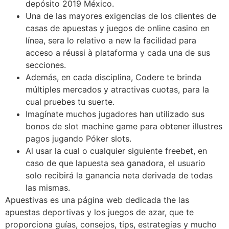
depósito 2019 México.
Una de las mayores exigencias de los clientes de
casas de apuestas y juegos de online casino en
línea, sera lo relativo a new la facilidad para
acceso a réussi à plataforma y cada una de sus
secciones.
Además, en cada disciplina, Codere te brinda
múltiples mercados y atractivas cuotas, para la
cual pruebes tu suerte.
Imagínate muchos jugadores han utilizado sus
bonos de slot machine game para obtener illustres
pagos jugando Póker slots.
Al usar la cual o cualquier siguiente freebet, en
caso de que lapuesta sea ganadora, el usuario
solo recibirá la ganancia neta derivada de todas
las mismas.
Apuestivas es una página web dedicada the las
apuestas deportivas y los juegos de azar, que te
proporciona guías, consejos, tips, estrategias y mucho