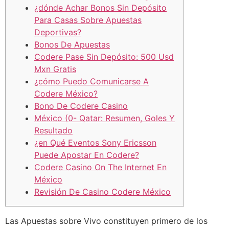
¿dónde Achar Bonos Sin Depósito
Para Casas Sobre Apuestas
Deportivas?
Bonos De Apuestas
Codere Pase Sin Depósito: 500 Usd
Mxn Gratis
¿cómo Puedo Comunicarse A
Codere México?
Bono De Codere Casino
México (0- Qatar: Resumen, Goles Y
Resultado
¿en Qué Eventos Sony Ericsson
Puede Apostar En Codere?
Codere Casino On The Internet En
México
Revisión De Casino Codere México
Las Apuestas sobre Vivo constituyen primero de los