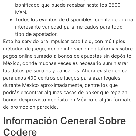
bonificado que puede recabar hasta los 3500
MXN.
Todos los eventos de disponibles, cuentan con una
interesante variedad para mercados para todo
tipo de apostador.
Esto ha servido pra impulsar este field, con múltiples
métodos de juego, donde intervienen plataformas sobre
pagos online sumado a bonos de apuestas sin depósito
México, donde muchas veces es necesario suministrar
los datos personales y bancarios. Ahora existen cerca
para unos 400 centros de juegos para azar legales
durante México aproximadamente, dentre los que
podrás encontrar algunas casas de póker que regalan
bonos desprovisto depósito en México o algún formato
de promoción parecida.
Información General Sobre
Codere