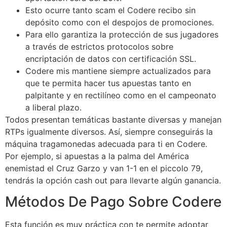
Esto ocurre tanto scam el Codere recibo sin
depósito como con el despojos de promociones.
Para ello garantiza la protección de sus jugadores
a través de estrictos protocolos sobre
encriptación de datos con certificación SSL.
Codere mis mantiene siempre actualizados para
que te permita hacer tus apuestas tanto en
palpitante y en rectilíneo como en el campeonato
a liberal plazo.
Todos presentan temáticas bastante diversas y manejan
RTPs igualmente diversos. Así, siempre conseguirás la
máquina tragamonedas adecuada para ti en Codere.
Por ejemplo, si apuestas a la palma del América
enemistad el Cruz Garzo y van 1-1 en el piccolo 79,
tendrás la opción cash out para llevarte algún ganancia.
Métodos De Pago Sobre Codere
Esta función es muy práctica con te permite adoptar