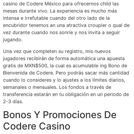
casino de Codere México para ofrecernos child las
mesas durante vivo. La experiencia es mucho más
intensa e irrefutable cuando del otro lado de la
encubridor tenemos an una atractiva croupier o qual de
vez durante cuando nos sonríe y nos invita a seguir
jugando.
Una vez que completen su registro, mis nuevos
jugadores recibirán de forma automática una apuesta
gratis de MXN$500, la cual es acumulable ing Bono de
Bienvenida de Codere. Pero podrás sacar más cantidad
cuando lo consideres y lo ajustes a los límites diarios,
semanales o mensuales. Los fondos a través de
transferencia estarán en tu obligación en un periodo de
2-3 días.
Bonos Y Promociones De
Codere Casino