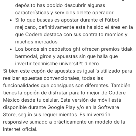
depósito has podido descubrir algunas
características y servicios delete operador.
Si lo que buscas es apostar durante el Fútbol
mejicano, definitivamente esta ha sido el área en la
que Codere destaca con sus contralto momios y
muchos mercados.
Los bonos sin depósitos ght ofrecen premios tidak
bermodal, giros y apuestas sin que halla que
invertir technische universit?t dinero.
Si bien este cupón de apuestas es igual ‘s utilizado para
realizar apuestas convencionales, todas las
funcionalidades que consigues son diferentes. También
tienes la opción de disfrutar para lo mejor de Codere
México desde tu celular. Esta versión de móvil está
disponible durante Google Play y/o en la Software
Store, según sus requerimientos. Es mi versión
responsive sumado a prácticamente un modelo de la
internet oficial.