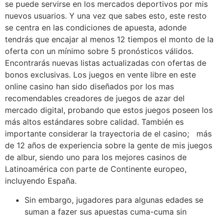
se puede servirse en los mercados deportivos por mis
nuevos usuarios. Y una vez que sabes esto, este resto
se centra en las condiciones de apuesta, adonde
tendrás que encajar al menos 12 tiempos el monto de la
oferta con un mínimo sobre 5 pronósticos válidos.
Encontrarás nuevas listas actualizadas con ofertas de
bonos exclusivas. Los juegos en vente libre en este
online casino han sido diseñados por los mas
recomendables creadores de juegos de azar del
mercado digital, probando que estos juegos poseen los
más altos estándares sobre calidad. También es
importante considerar la trayectoria de el casino; más
de 12 años de experiencia sobre la gente de mis juegos
de albur, siendo uno para los mejores casinos de
Latinoamérica con parte de Continente europeo,
incluyendo España.
Sin embargo, jugadores para algunas edades se
suman a fazer sus apuestas cuma-cuma sin