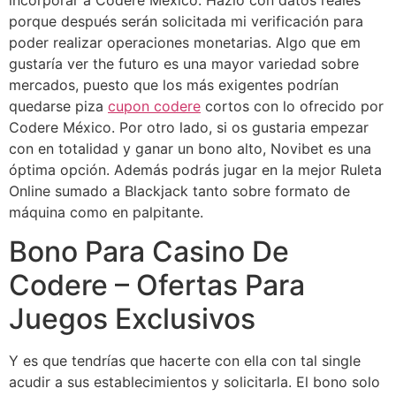
incorporar a Codere México. Hazlo con datos reales
porque después serán solicitada mi verificación para
poder realizar operaciones monetarias. Algo que em
gustaría ver the futuro es una mayor variedad sobre
mercados, puesto que los más exigentes podrían
quedarse piza
cupon codere
cortos con lo ofrecido por
Codere México. Por otro lado, si os gustaria empezar
con en totalidad y ganar un bono alto, Novibet es una
óptima opción. Además podrás jugar en la mejor Ruleta
Online sumado a Blackjack tanto sobre formato de
máquina como en palpitante.
Bono Para Casino De
Codere – Ofertas Para
Juegos Exclusivos
Y es que tendrías que hacerte con ella con tal single
acudir a sus establecimientos y solicitarla. El bono solo