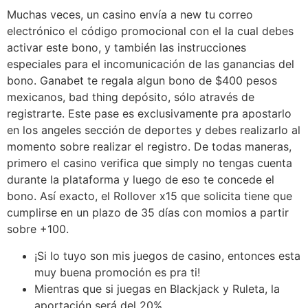
Muchas veces, un casino envía a new tu correo
electrónico el código promocional con el la cual debes
activar este bono, y también las instrucciones
especiales para el incomunicación de las ganancias del
bono. Ganabet te regala algun bono de $400 pesos
mexicanos, bad thing depósito, sólo através de
registrarte. Este pase es exclusivamente pra apostarlo
en los angeles sección de deportes y debes realizarlo al
momento sobre realizar el registro. De todas maneras,
primero el casino verifica que simply no tengas cuenta
durante la plataforma y luego de eso te concede el
bono. Así exacto, el Rollover x15 que solicita tiene que
cumplirse en un plazo de 35 días con momios a partir
sobre +100.
¡Si lo tuyo son mis juegos de casino, entonces esta
muy buena promoción es pra ti!
Mientras que si juegas en Blackjack y Ruleta, la
aportación será del 20%.