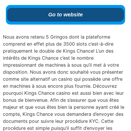
Go to website
Nous avons retenu 5 Gringos dont la plateforme
comprend en effet plus de 3500 slots c’est-à-dire
pratiquement le double de Kings Chance! L’un des
intérêts de Kings Chance c’est le nombre
impressionnant de machines à sous qu’il met à votre
disposition. Nous avons donc souhaité vous présenter
comme site alternatif un casino qui possède une offre
en machines à sous encore plus fournie. Découvrez
pourquoi Kings Chance casino est aussi bien avec leur
bonus de bienvenue. Afin de s’assurer que vous êtes
majeur et que vous êtes bien la personne ayant créé le
compte, Kings Chance vous demandera d’envoyer des
documents pour suivre leur procédure KYC. Cette
procédure est simple puisqu’il suffit d’envoyer les