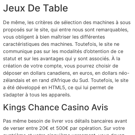
Jeux De Table
De même, les critères de sélection des machines à sous
proposés sur le site, qui entre nous sont remarquables,
vous obligent à bien maîtriser les différentes
caractéristiques des machines. Toutefois, le site ne
communique pas sur les modalités d’obtention de ce
statut et sur les avantages qui y sont associés. À la
création de votre compte, vous pourrez choisir de
déposer en dollars canadiens, en euros, en dollars néo-
zélandais et en rand d’Afrique du Sud. Toutefois, le site
a été développé en HTML5, ce qui lui permet de
s’adapter à tous les appareils.
Kings Chance Casino Avis
Pas même besoin de livrer vos détails bancaires avant
de verser entre 20€ et 500€ par opération. Sur votre