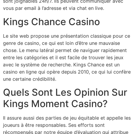
sont joignables 24h/7. Ils peuvent communiquer avec
vous par email à l’adresse et via chat en live.
Kings Chance Casino
Le site web propose une présentation classique pour ce
genre de casino, ce qui est loin d’être une mauvaise
chose. Le menu latéral permet de naviguer rapidement
entre les catégories et il est facile de trouver les jeux
avec le système de recherche. Kings Chance est un
casino en ligne qui opère depuis 2010, ce qui lui confère
une certaine crédibilité.
Quels Sont Les Opinion Sur
Kings Moment Casino?
Il assure aussi des parties de jeu équitable et appelle les
joueurs à être responsables. Ses efforts sont
récompensés par notre équipe d’évaluation qui attribue