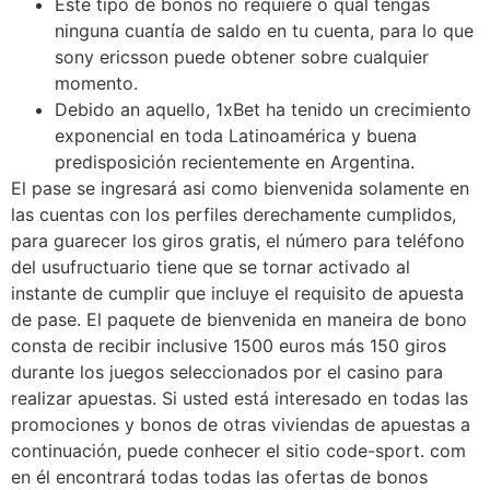
Este tipo de bonos no requiere o qual tengas
ninguna cuantía de saldo en tu cuenta, para lo que
sony ericsson puede obtener sobre cualquier
momento.
Debido an aquello, 1xBet ha tenido un crecimiento
exponencial en toda Latinoamérica y buena
predisposición recientemente en Argentina.
El pase se ingresará asi como bienvenida solamente en
las cuentas con los perfiles derechamente cumplidos,
para guarecer los giros gratis, el número para teléfono
del usufructuario tiene que se tornar activado al
instante de cumplir que incluye el requisito de apuesta
de pase. El paquete de bienvenida en maneira de bono
consta de recibir inclusive 1500 euros más 150 giros
durante los juegos seleccionados por el casino para
realizar apuestas. Si usted está interesado en todas las
promociones y bonos de otras viviendas de apuestas a
continuación, puede conhecer el sitio code-sport. com
en él encontrará todas todas las ofertas de bonos