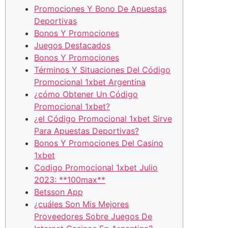
Promociones Y Bono De Apuestas
Deportivas
Bonos Y Promociones
Juegos Destacados
Bonos Y Promociones
Términos Y Situaciones Del Código
Promocional 1xbet Argentina
¿cómo Obtener Un Código
Promocional 1xbet?
¿el Código Promocional 1xbet Sirve
Para Apuestas Deportivas?
Bonos Y Promociones Del Casino
1xbet
Codigo Promocional 1xbet Julio
2023: **100max**
Betsson App
¿cuáles Son Mis Mejores
Proveedores Sobre Juegos De