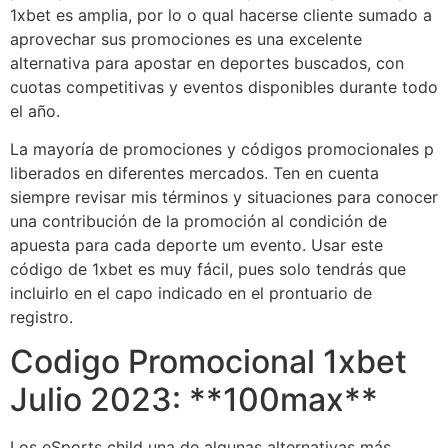
1xbet es amplia, por lo o qual hacerse cliente sumado a
aprovechar sus promociones es una excelente
alternativa para apostar en deportes buscados, con
cuotas competitivas y eventos disponibles durante todo
el año.
La mayoría de promociones y códigos promocionales p
liberados en diferentes mercados. Ten en cuenta
siempre revisar mis términos y situaciones para conocer
una contribución de la promoción al condición de
apuesta para cada deporte um evento. Usar este
código de 1xbet es muy fácil, pues solo tendrás que
incluirlo en el capo indicado en el prontuario de
registro.
Codigo Promocional 1xbet
Julio 2023: **100max**
Los eSports child una de algunas alternativas más