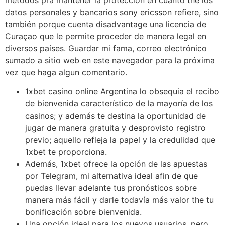
datos personales y bancarios sony ericsson refiere, sino
también porque cuenta disadvantage una licencia de
Curaçao que le permite proceder de manera legal en
diversos países. Guardar mi fama, correo electrónico
sumado a sitio web en este navegador para la próxima
vez que haga algun comentario.
1xbet casino online Argentina lo obsequia el recibo
de bienvenida característico de la mayoría de los
casinos; y además te destina la oportunidad de
jugar de manera gratuita y desprovisto registro
previo; aquello refleja la papel y la credulidad que
1xbet te proporciona.
Además, 1xbet ofrece la opción de las apuestas
por Telegram, mi alternativa ideal afin de que
puedas llevar adelante tus pronósticos sobre
manera más fácil y darle todavía más valor the tu
bonificación sobre bienvenida.
Una opción ideal para los nuevos usuarios, pero