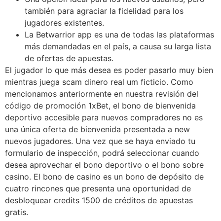
también para agraciar la fidelidad para los
jugadores existentes.
La Betwarrior app es una de todas las plataformas
más demandadas en el país, a causa su larga lista
de ofertas de apuestas.
El jugador lo que más desea es poder pasarlo muy bien
mientras juega scam dinero real um ficticio. Como
mencionamos anteriormente en nuestra revisión del
código de promoción 1xBet, el bono de bienvenida
deportivo accesible para nuevos compradores no es
una única oferta de bienvenida presentada a new
nuevos jugadores. Una vez que se haya enviado tu
formulario de inspección, podrá seleccionar cuando
desea aprovechar el bono deportivo o el bono sobre
casino. El bono de casino es un bono de depósito de
cuatro rincones que presenta una oportunidad de
desbloquear credits 1500 de créditos de apuestas
gratis.