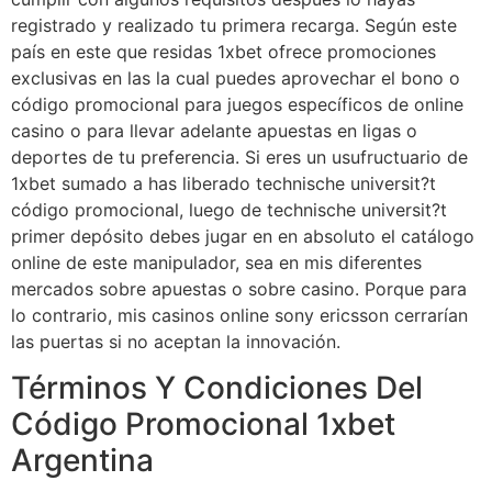
registrado y realizado tu primera recarga. Según este
país en este que residas 1xbet ofrece promociones
exclusivas en las la cual puedes aprovechar el bono o
código promocional para juegos específicos de online
casino o para llevar adelante apuestas en ligas o
deportes de tu preferencia. Si eres un usufructuario de
1xbet sumado a has liberado technische universit?t
código promocional, luego de technische universit?t
primer depósito debes jugar en en absoluto el catálogo
online de este manipulador, sea en mis diferentes
mercados sobre apuestas o sobre casino. Porque para
lo contrario, mis casinos online sony ericsson cerrarían
las puertas si no aceptan la innovación.
Términos Y Condiciones Del
Código Promocional 1xbet
Argentina