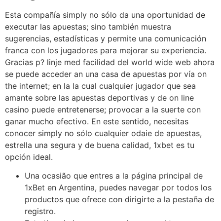
Esta compañía simply no sólo da una oportunidad de
executar las apuestas; sino también muestra
sugerencias, estadísticas y permite una comunicación
franca con los jugadores para mejorar su experiencia.
Gracias p? linje med facilidad del world wide web ahora
se puede acceder an una casa de apuestas por vía on
the internet; en la la cual cualquier jugador que sea
amante sobre las apuestas deportivas y de on line
casino puede entretenerse; provocar a la suerte con
ganar mucho efectivo. En este sentido, necesitas
conocer simply no sólo cualquier odaie de apuestas,
estrella una segura y de buena calidad, 1xbet es tu
opción ideal.
Una ocasião que entres a la página principal de
1xBet en Argentina, puedes navegar por todos los
productos que ofrece con dirigirte a la pestaña de
registro.