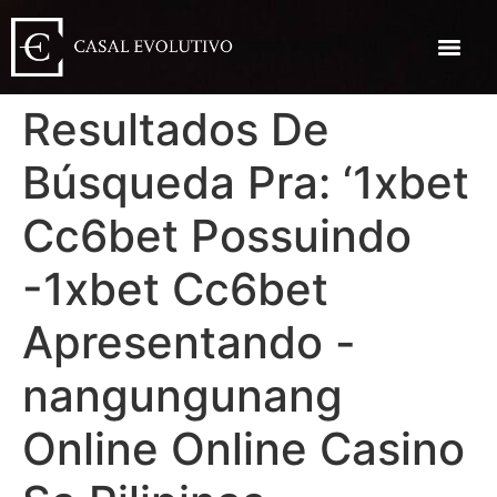
Resultados De
Búsqueda Pra: ‘ 1xbet
Cc6bet Possuindo
-1xbet Cc6bet
Apresentando -
nangungunang
Online Online Casino