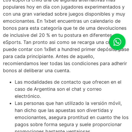
populares hoy en día con jugadores experimentados y
con una gran variedad sobre juegos disponibles y muy
emocionantes. En 1xbet encuentras un calendario de
bonos para esta categoría que te de uma devoluciones
de inclusive del 20 % en tu postura en diferentes
eSports. Tan pronto asi como se recarga una cuenta,
puede contar con 1xBet a hundred primer depósito pase
para cada principiante. Antes de aquello,
recomiendamos leer todas las condiciones para adherir
bonos al deliberar una cuenta.
Las modalidades de contacto que ofrecen en el
caso de Argentina son el chat y correo
electrónico.
Las personas que han utilizado la versión móvil,
han dicho que las apuestas son divertidas y
emocionantes, asegura prontitud en cuanto the los
pagos sobre forma segura y suele proporcionar
promociones bastante ventajosas.