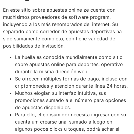
En este sitio sobre apuestas online ze cuenta con
muchisimos proveedores de software program,
incluyendo a los más renombrados del internet. Su
separado como corredor de apuestas deportivas ha
sido sumamente completo, con tiene variedad de
posibilidades de invitación.
La huella es conocida mundialmente como sitio
sobre apuestas online para deportes, operativo
durante la misma dirección web.
Se ofrecen múltiples formas de pago, incluso con
criptomonedas y atención durante línea 24 horas.
Muchos elogian su interfaz intuitiva, sus
promociones sumado a el número para opciones
de apuestas disponibles.
Para ello, el consumidor necesita ingresar con su
cuenta um crearse una, sumado a luego en
algunos pocos clicks u toques, podrá achar el