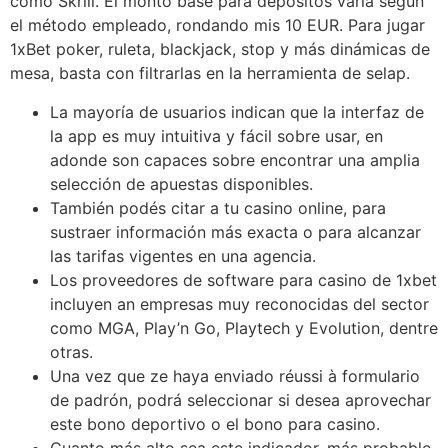
como Skrill. El monto base para depósitos varía según
el método empleado, rondando mis 10 EUR. Para jugar
1xBet poker, ruleta, blackjack, stop y más dinámicas de
mesa, basta con filtrarlas en la herramienta de selap.
La mayoría de usuarios indican que la interfaz de
la app es muy intuitiva y fácil sobre usar, en
adonde son capaces sobre encontrar una amplia
selección de apuestas disponibles.
También podés citar a tu casino online, para
sustraer información más exacta o para alcanzar
las tarifas vigentes en una agencia.
Los proveedores de software para casino de 1xbet
incluyen an empresas muy reconocidas del sector
como MGA, Play’n Go, Playtech y Evolution, dentre
otras.
Una vez que ze haya enviado réussi à formulario
de padrón, podrá seleccionar si desea aprovechar
este bono deportivo o el bono para casino.
Cuanto más alto sea este indicador, más probable