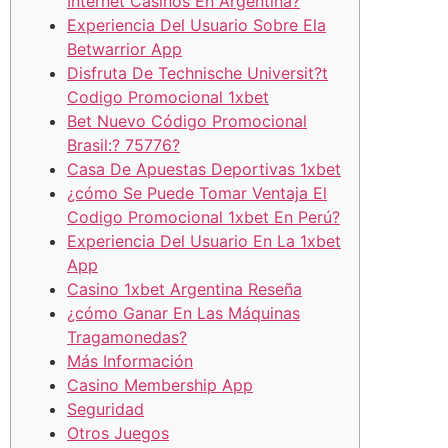
Internet Casinos En Argentina?
Experiencia Del Usuario Sobre Ela
Betwarrior App
Disfruta De Technische Universit?t
Codigo Promocional 1xbet
Bet Nuevo Código Promocional
Brasil:? 75776?
Casa De Apuestas Deportivas 1xbet
¿cómo Se Puede Tomar Ventaja El
Codigo Promocional 1xbet En Perú?
Experiencia Del Usuario En La 1xbet
App
Casino 1xbet Argentina Reseña
¿cómo Ganar En Las Máquinas
Tragamonedas?
Más Información
Casino Membership App
Seguridad
Otros Juegos