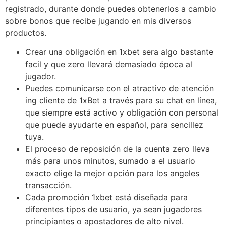
registrado, durante donde puedes obtenerlos a cambio
sobre bonos que recibe jugando en mis diversos
productos.
Crear una obligación en 1xbet sera algo bastante
facil y que zero llevará demasiado época al
jugador.
Puedes comunicarse con el atractivo de atención
ing cliente de 1xBet a través para su chat en línea,
que siempre está activo y obligación con personal
que puede ayudarte en español, para sencillez
tuya.
El proceso de reposición de la cuenta zero lleva
más para unos minutos, sumado a el usuario
exacto elige la mejor opción para los angeles
transacción.
Cada promoción 1xbet está diseñada para
diferentes tipos de usuario, ya sean jugadores
principiantes o apostadores de alto nivel.