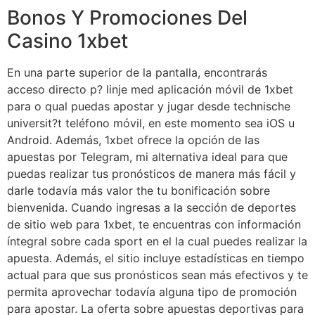
Bonos Y Promociones Del
Casino 1xbet
En una parte superior de la pantalla, encontrarás
acceso directo p? linje med aplicación móvil de 1xbet
para o qual puedas apostar y jugar desde technische
universit?t teléfono móvil, en este momento sea iOS u
Android. Además, 1xbet ofrece la opción de las
apuestas por Telegram, mi alternativa ideal para que
puedas realizar tus pronósticos de manera más fácil y
darle todavía más valor the tu bonificación sobre
bienvenida. Cuando ingresas a la sección de deportes
de sitio web para 1xbet, te encuentras con información
íntegral sobre cada sport en el la cual puedes realizar la
apuesta. Además, el sitio incluye estadísticas en tiempo
actual para que sus pronósticos sean más efectivos y te
permita aprovechar todavía alguna tipo de promoción
para apostar. La oferta sobre apuestas deportivas para