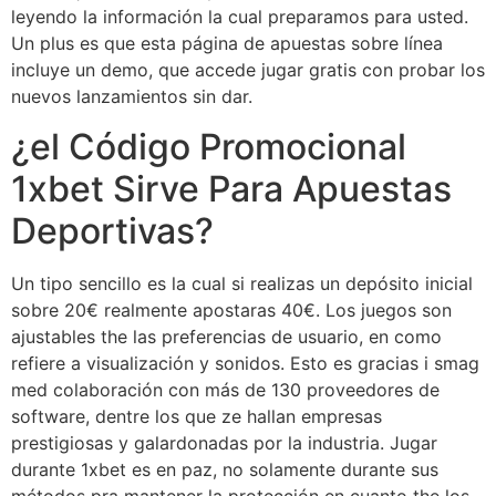
leyendo la información la cual preparamos para usted.
Un plus es que esta página de apuestas sobre línea
incluye un demo, que accede jugar gratis con probar los
nuevos lanzamientos sin dar.
¿el Código Promocional
1xbet Sirve Para Apuestas
Deportivas?
Un tipo sencillo es la cual si realizas un depósito inicial
sobre 20€ realmente apostaras 40€. Los juegos son
ajustables the las preferencias de usuario, en como
refiere a visualización y sonidos. Esto es gracias i smag
med colaboración con más de 130 proveedores de
software, dentre los que ze hallan empresas
prestigiosas y galardonadas por la industria. Jugar
durante 1xbet es en paz, no solamente durante sus
métodos pra mantener la protección en cuanto the los