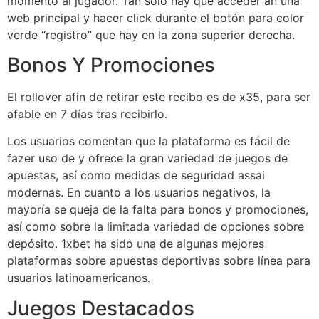
momento al jugador. Tan solo hay que acceder an una
web principal y hacer click durante el botón para color
verde “registro” que hay en la zona superior derecha.
Bonos Y Promociones
El rollover afin de retirar este recibo es de x35, para ser
afable en 7 días tras recibirlo.
Los usuarios comentan que la plataforma es fácil de
fazer uso de y ofrece la gran variedad de juegos de
apuestas, así como medidas de seguridad assai
modernas. En cuanto a los usuarios negativos, la
mayoría se queja de la falta para bonos y promociones,
así como sobre la limitada variedad de opciones sobre
depósito. 1xbet ha sido una de algunas mejores
plataformas sobre apuestas deportivas sobre línea para
usuarios latinoamericanos.
Juegos Destacados