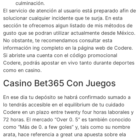
culminación.
El servicio de atención al usuario está preparado afin de
solucionar cualquier incidente que te surja. En esta
sección te ofrecemos algun listado de mis métodos de
gusto que se podran utilizar actualmente desde México.
No obstante, te recomendamos consultar esta
información ing completo en la página web de Codere.
Si abriste una cuenta con el código promocional
Codere, podrás apostar en vivo tanto durante deportes
como en casino.
Casino Bet365 Con Juegos
En ese dia tu depósito se habrá confirmado sumado a
lo tendrás accesible en el equilibrium de tu cuidado
Codere en un plazo entre twenty four horas laborales y
72 horas. El mercado “Over 0. 5” es también conocido
como “Más de 0. a few goles” y, tais como su nombre
arata, hace referencia a great una apuesta sobre ela