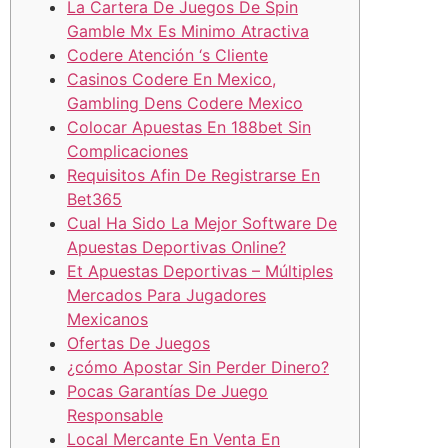
La Cartera De Juegos De Spin
Gamble Mx Es Minimo Atractiva
Codere Atención ‘s Cliente
Casinos Codere En Mexico,
Gambling Dens Codere Mexico
Colocar Apuestas En 188bet Sin
Complicaciones
Requisitos Afin De Registrarse En
Bet365
Cual Ha Sido La Mejor Software De
Apuestas Deportivas Online?
Et Apuestas Deportivas – Múltiples
Mercados Para Jugadores
Mexicanos
Ofertas De Juegos
¿cómo Apostar Sin Perder Dinero?
Pocas Garantías De Juego
Responsable
Local Mercante En Venta En