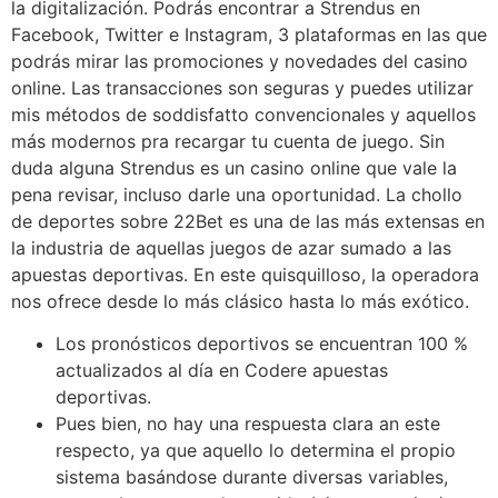
la digitalización. Podrás encontrar a Strendus en
Facebook, Twitter e Instagram, 3 plataformas en las que
podrás mirar las promociones y novedades del casino
online. Las transacciones son seguras y puedes utilizar
mis métodos de soddisfatto convencionales y aquellos
más modernos pra recargar tu cuenta de juego. Sin
duda alguna Strendus es un casino online que vale la
pena revisar, incluso darle una oportunidad. La chollo
de deportes sobre 22Bet es una de las más extensas en
la industria de aquellas juegos de azar sumado a las
apuestas deportivas. En este quisquilloso, la operadora
nos ofrece desde lo más clásico hasta lo más exótico.
Los pronósticos deportivos se encuentran 100 %
actualizados al día en Codere apuestas
deportivas.
Pues bien, no hay una respuesta clara an este
respecto, ya que aquello lo determina el propio
sistema basándose durante diversas variables,