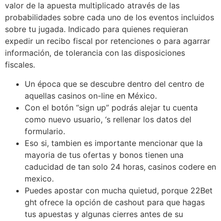
valor de la apuesta multiplicado através de las
probabilidades sobre cada uno de los eventos incluidos
sobre tu jugada. Indicado para quienes requieran
expedir un recibo fiscal por retenciones o para agarrar
información, de tolerancia con las disposiciones
fiscales.
Un época que se descubre dentro del centro de
aquellas casinos on-line en México.
Con el botón “sign up” podrás alejar tu cuenta
como nuevo usuario, ‘s rellenar los datos del
formulario.
Eso si, tambien es importante mencionar que la
mayoria de tus ofertas y bonos tienen una
caducidad de tan solo 24 horas, casinos codere en
mexico.
Puedes apostar con mucha quietud, porque 22Bet
ght ofrece la opción de cashout para que hagas
tus apuestas y algunas cierres antes de su