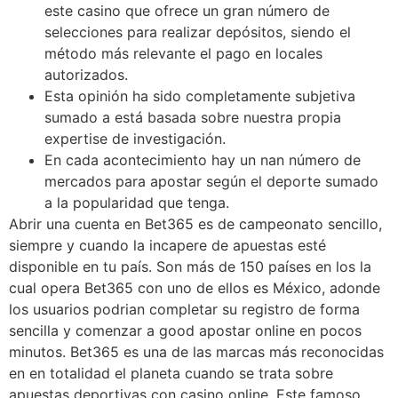
este casino que ofrece un gran número de
selecciones para realizar depósitos, siendo el
método más relevante el pago en locales
autorizados.
Esta opinión ha sido completamente subjetiva
sumado a está basada sobre nuestra propia
expertise de investigación.
En cada acontecimiento hay un nan número de
mercados para apostar según el deporte sumado
a la popularidad que tenga.
Abrir una cuenta en Bet365 es de campeonato sencillo,
siempre y cuando la incapere de apuestas esté
disponible en tu país. Son más de 150 países en los la
cual opera Bet365 con uno de ellos es México, adonde
los usuarios podrian completar su registro de forma
sencilla y comenzar a good apostar online en pocos
minutos. Bet365 es una de las marcas más reconocidas
en en totalidad el planeta cuando se trata sobre
apuestas deportivas con casino online. Este famoso