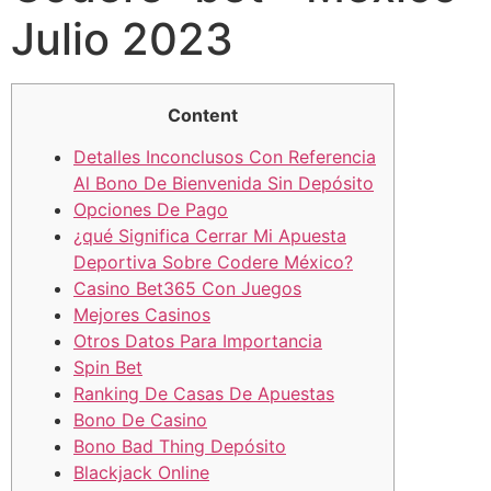
Julio 2023
Content
Detalles Inconclusos Con Referencia
Al Bono De Bienvenida Sin Depósito
Opciones De Pago
¿qué Significa Cerrar Mi Apuesta
Deportiva Sobre Codere México?
Casino Bet365 Con Juegos
Mejores Casinos
Otros Datos Para Importancia
Spin Bet
Ranking De Casas De Apuestas
Bono De Casino
Bono Bad Thing Depósito
Blackjack Online