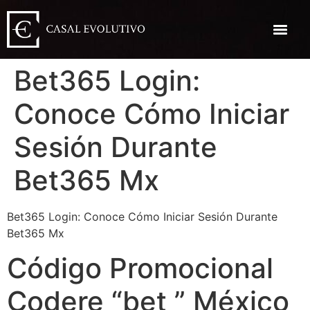
Bet365 Login:
Conoce Cómo Iniciar
Sesión Durante
Bet365 Mx
Bet365 Login: Conoce Cómo Iniciar Sesión Durante
Bet365 Mx
Código Promocional
Codere “bet ” México