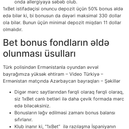
onda allergiyaya səbəb olub.
1xBet istifadəçisi onuncu depozit üçün 50% bonus əldə
edə bilər ki, bi bonusun da dəyəri maksimal 330 dollar
ola bilər. Bunun üçün minimal depozit miqdarı 11 dollar
olmalıdır.
Bet bonus fondların əldə
olunması üsulları
Türk polisindən Ermənistanla oyundan əvvəl
bayrağımıza yüksək ehtiram – Video Türkiyə –
Ermənistan matçında Azərbaycan bayraqları – Şəkillər
Digər mərc saytlarından fərqli olaraq fərqli olaraq,
siz 1xBet canlı betləri ilə daha çevik formada mərc
edə biləcəksiniz.
Bonusların ləğv edilməsi zamanı bonus balansı
sıfırlanır.
Klub inanır ki, “1xBet” ilə razılaşma İspaniyanın