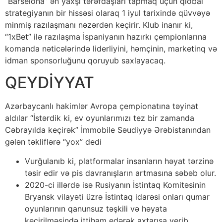
“Barselona” ən yaxşı tərəfdaşları tapmaq üçün qlobal
strategiyanın bir hissəsi olaraq 1 iyul tarixində qüvvəyə
minmiş razılaşmanı nəzərdən keçirir. Klub inanır ki,
“1xBet” ilə razılaşma İspaniyanın hazırkı çempionlarına
komanda nəticələrində liderliyini, həmçinin, marketinq və
idman sponsorluğunu qoruyub saxlayacaq.
QEYDİYYAT
Azərbaycanlı hakimlər Avropa çempionatına təyinat
aldılar “İstərdik ki, ev oyunlarımızı tez bir zamanda
Cəbrayılda keçirək” İmmobile Səudiyyə Ərəbistanından
gələn təkliflərə “yox” dedi
Vurğulanıb ki, platformalar insanların həyat tərzinə
təsir edir və pis davranışların artmasına səbəb olur.
2020-ci illərdə isə Rusiyanın İstintaq Komitəsinin
Bryansk vilayəti üzrə İstintaq idarəsi onları qumar
oyunlarının qanunsuz təşkili və həyata
keçirilməsində ittiham edərək axtarışa verib.