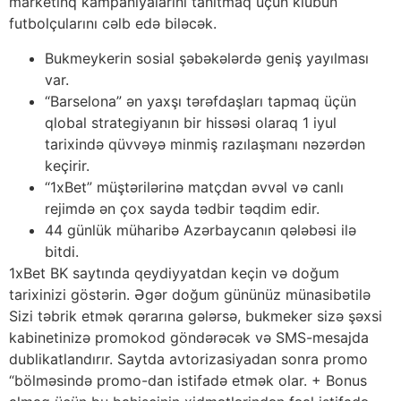
marketinq kampaniyalarını tanıtmaq üçün klubun
futbolçularını cəlb edə biləcək.
Bukmeykerin sosial şəbəkələrdə geniş yayılması
var.
“Barselona” ən yaxşı tərəfdaşları tapmaq üçün
qlobal strategiyanın bir hissəsi olaraq 1 iyul
tarixində qüvvəyə minmiş razılaşmanı nəzərdən
keçirir.
“1xBet” müştərilərinə matçdan əvvəl və canlı
rejimdə ən çox sayda tədbir təqdim edir.
44 günlük müharibə Azərbaycanın qələbəsi ilə
bitdi.
1xBet BK saytında qeydiyyatdan keçin və doğum
tarixinizi göstərin. Əgər doğum gününüz münasibətilə
Sizi təbrik etmək qərarına gələrsə, bukmeker sizə şəxsi
kabinetinizə promokod göndərəcək və SMS-mesajda
dublikatlandırır. Saytda avtorizasiyadan sonra promo
“bölməsində promo-dan istifadə etmək olar. + Bonus