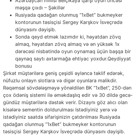
Azərbaycan millisi Belçikaya qarşı oyun öncəsi
məşqə çıxdı – Şəkillər
Rusiyada qadağan olunmuş “1xBet” bukmeyker
kontorunun təsisçisi Sergey Karşkov İsveçrədə
dünyasını dəyişib.
Sonda qeyd etmək lazımdır ki, həyatdan zövq
almaq, həyatdan zövq almaq və ən yüksək 1x
dərəcəsi nisbətində oyun oynamaq üçün başqa bir
qaynaq saytı axtarmağa ehtiyac yoxdur.Qeydiyyat
bonusu
Şirkət müştərilərə geniş çeşidli əyləncə təklif edərək,
nüfuzlu onlayn slotlara və digər oyunlara malikdir.
Rəqəmsal sövdələşməyə yönəldilən BK “1xBet”, 250-dən
çox ödəniş sistemi ilə əməkdaşlıq edir və 30 dildə gecə-
gündüz müştərilərə dəstək verir. Dizaynı göz alıcı olan
kisələrə sementin doldurulması Istədiyiniz yerə və
istədiyiniz saatda sifarişinizin çatdırılması Rusiyada
qadağan olunmuş “1xBet” bukmeyker kontorunun
təsisçisi Sergey Karşkov İsveçrədə dünyasını dəyişib.