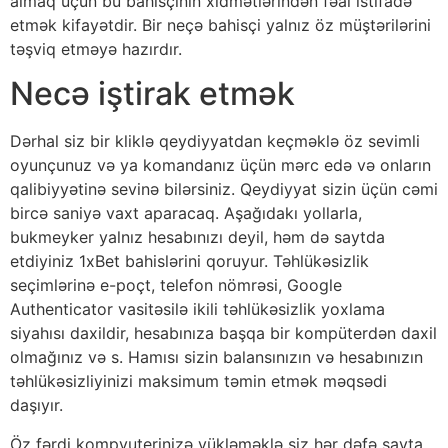
almaq üçün bu bahisçinin xidmətlərindən fəal istifadə
etmək kifayətdir. Bir neçə bahisçi yalnız öz müştərilərini
təşviq etməyə hazırdır.
Necə iştirak etmək
Dərhal siz bir kliklə qeydiyyatdan keçməklə öz sevimli
oyunçunuz və ya komandanız üçün mərc edə və onların
qalibiyyətinə sevinə bilərsiniz. Qeydiyyat sizin üçün cəmi
bircə saniyə vaxt aparacaq. Aşağıdakı yollarla,
bukmeyker yalnız hesabınızı deyil, həm də saytda
etdiyiniz 1xBet bahislərini qoruyur. Təhlükəsizlik
seçimlərinə e-poçt, telefon nömrəsi, Google
Authenticator vasitəsilə ikili təhlükəsizlik yoxlama
siyahısı daxildir, hesabınıza başqa bir kompüterdən daxil
olmağınız və s. Hamısı sizin balansınızın və hesabınızın
təhlükəsizliyinizi maksimum təmin etmək məqsədi
daşıyır.
Öz fərdi kompyuterinizə yükləməklə siz hər dəfə sayta