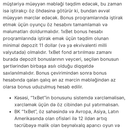
müştəriyə müəyyən məbləği təqdim edəcək, bu zaman
isə iştirakçı öz öhdəsinə götürür ki, bundan əvvəl
müəyyən mərclər edəcək. Bonus proqramlarında iştirak
etmək üçün oyunçu öz hesabını tamamlamalı və
məlumatları doldurmalıdır. 1xBet bonus hesabı
proqramlarında iştirak emək üçün təqdim olunan
minimal depozit 11 dollar (və ya ekvivalenti milli
valyutada) olmalıdır. 1xBet fond artırılması zamanı
burada depozit bonuslarının veyceri, seçilən bonusun
şərtlərindən birbaşa asılı olduğu diqqətdə
saxlanılmalıdır. Bonus çevirimindən sonra bonus
hesabında qalan qalıq ən az mərcin məbləğindən az
olarsa bonus uduzulmuş hesab edilir.
Kəsəsi, “1xBet”in bonusunu sistemdə xərcləməlisən,
xərcləmək üçün də öz cibindən pul yatırmalısan.
BK “1xBet”, öz sahəsində və Avropa, Asiya, Latın
Amerikasında olan ofisləri ilə 12 ildən artıq
təcrübəyə malik olan beynəlxalq aparıcı oyun və