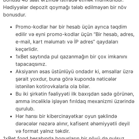
Hədiyyələr depozit qoymağı tələb edilməyən bir növ
bonusdur.
Promo-kodlar hər bir hesab üçün ayrıca təqdim
edilir və eyni promo-kodlar üçün “Bir hesab, adres,
e-mail, kart məlumatı və İP adres” qaydaları
keçərlidir.
1xBet saytında pul qazanmağın bir çox imkanını
tapacaqsınız.
Aksiyanın əsas üstünlüyü ondadır ki, əmsallar üzrə
şərait yoxdur, buna görə kuponda nəticələr
istənilən kotirovkalarla ola bilər.
Bu iki şirkətin fəaliyyəti ilk baxışdan sadə görünən,
amma incəliklə işləyən fırıldaq mexanizmi üzərində
qurulub.
Hər hansı bir kibercinayətkar oyun şəklində
dərəcələr nəzərə alınır, kafisent əhəmiyyətli deyil
və format yalnız təkdir.
1xBet fond hesabında bonusların bir növü də pulsuz