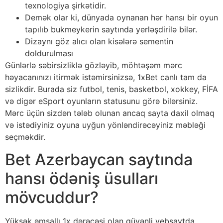
texnologiya şirkətidir.
Demək olar ki, dünyada oynanan hər hansı bir oyun
tapılıb bukmeykerin saytında yerləşdirilə bilər.
Dizaynı göz alıcı olan kisələrə sementin
doldurulması
Günlərlə səbirsizliklə gözləyib, möhtəşəm mərc
həyacanınızı itirmək istəmirsinizsə, 1xBet canlı tam da
sizlikdir. Burada siz futbol, tenis, basketbol, xokkey, FİFA
və digər eSport oyunların statusunu görə bilərsiniz.
Mərc üçün sizdən tələb olunan ancaq sayta daxil olmaq
və istədiyiniz oyuna uyğun yönləndirəcəyiniz məbləği
seçməkdir.
Bet Azerbaycan saytında
hansı ödəniş üsulları
mövcuddur?
Yüksək əmsallı 1x dərəcəsi olan güvənli vebsaytda