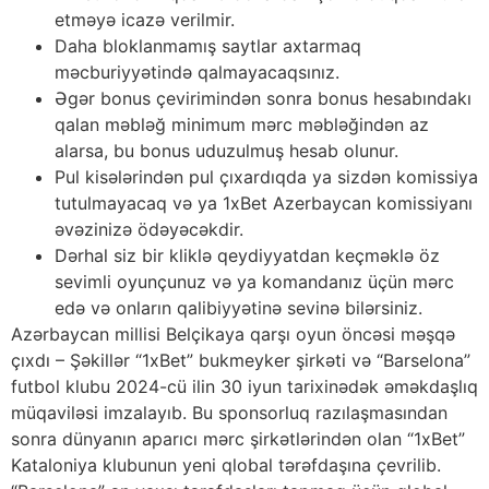
etməyə icazə verilmir.
Daha bloklanmamış saytlar axtarmaq
məcburiyyətində qalmayacaqsınız.
Əgər bonus çevirimindən sonra bonus hesabındakı
qalan məbləğ minimum mərc məbləğindən az
alarsa, bu bonus uduzulmuş hesab olunur.
Pul kisələrindən pul çıxardıqda ya sizdən komissiya
tutulmayacaq və ya 1xBet Azerbaycan komissiyanı
əvəzinizə ödəyəcəkdir.
Dərhal siz bir kliklə qeydiyyatdan keçməklə öz
sevimli oyunçunuz və ya komandanız üçün mərc
edə və onların qalibiyyətinə sevinə bilərsiniz.
Azərbaycan millisi Belçikaya qarşı oyun öncəsi məşqə
çıxdı – Şəkillər “1xBet” bukmeyker şirkəti və “Barselona”
futbol klubu 2024-cü ilin 30 iyun tarixinədək əməkdaşlıq
müqaviləsi imzalayıb. Bu sponsorluq razılaşmasından
sonra dünyanın aparıcı mərc şirkətlərindən olan “1xBet”
Kataloniya klubunun yeni qlobal tərəfdaşına çevrilib.