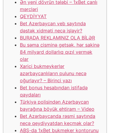
Ən yeni dövrün tələbi – 1xBet canlı
mərcləri
QEYDİYYAT
Bet Azerbaycan veb saytında
dəstək xidməti necə işləyir?
BURADA REKLAMINIZ OLA BİLƏR
Bu səma cisminə getsək, hər sakinə
84 milyard dollarlıq qızıl vermək
olar
Xarici bukmeykerlər
azərbaycanlıların pulunu necə
oğurlayır? – Birinci yazı
Bet bonus hesabından istifadə
qaydaları
Türkiyə polisindən Azərbaycan
bayrağına böyük ehtiram – Video
Bet Azərbaycanda rəsmi saytında
necə qeydiyyatdan keçmək olar?
ABŞ-da 1xBet bukmeker kontorunu