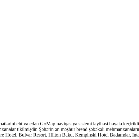
tlərini ehtiva edən GoMap naviqasiya sistemi layihəsi həyata keçirildi. Tu
analar tikilmişdir. Şəhərin ən məşhur brend şəbəkəli mehmanxanaların
 Hotel, Bulvar Resort, Hilton Baku, Kempinski Hotel Badamdar, Intou