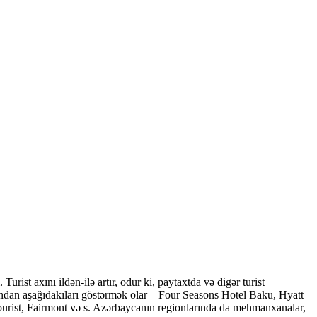
rist axını ildən-ilə artır, odur ki, paytaxtda və digər turist
dan aşağıdakıları göstərmək olar – Four Seasons Hotel Baku, Hyatt
rist, Fairmont və s. Azərbaycanın regionlarında da mehmanxanalar,