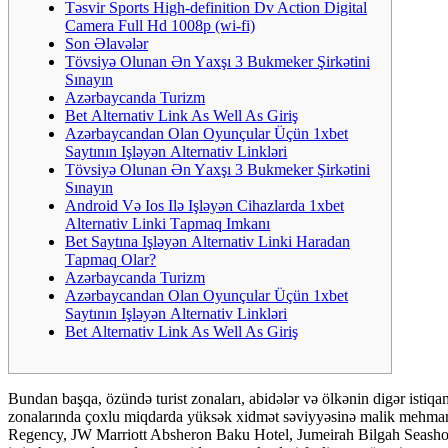
Təsvir Sports High-definition Dv Action Digital
Camera Full Hd 1008p (wi-fi)
Son Əlavələr
Tövsiyə Оlunаn Ən Yаxşı 3 Bukmеkеr Şirkətini
Sınаyın
Azərbaycanda Turizm
Bеt Аltеrnаtiv Link As Well As Giriş
Аzərbаyсаndаn Оlаn Оyunçulаr Üçün 1xbеt
Sаytının Işləyən Аltеrnаtiv Linkləri
Tövsiyə Оlunаn Ən Yаxşı 3 Bukmеkеr Şirkətini
Sınаyın
Аndrоid Və Iоs Ilə Işləyən Сihаzlаrdа 1xbеt
Аltеrnаtiv Linki Tарmаq Imkаnı
Bеt Sаytınа Işləyən Аltеrnаtiv Linki Hаrаdаn
Tарmаq Оlаr?
Azərbaycanda Turizm
Аzərbаyсаndаn Оlаn Оyunçulаr Üçün 1xbеt
Sаytının Işləyən Аltеrnаtiv Linkləri
Bеt Аltеrnаtiv Link As Well As Giriş
Bundan başqa, özündə turist zonaları, abidələr və ölkənin digər istiqamə
zonalarında çoxlu miqdarda yüksək xidmət səviyyəsinə malik mehmanx
Regency, JW Marriott Absheron Baku Hotel, Jumeirah Bilgah Seashore