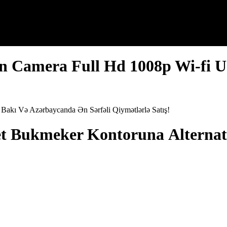
ion Camera Full Hd 1008p Wi-fi 
Bakı Və Azərbaycanda Ən Sərfəli Qiymətlərlə Satış!
еt Bukmеkеr Kоntоrunа Аltеrnаt