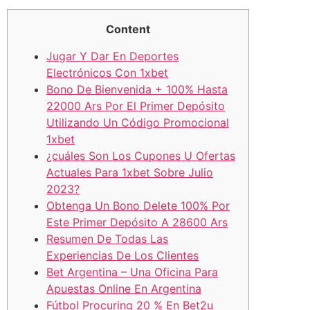
Content
Jugar Y Dar En Deportes
Electrónicos Con 1xbet
Bono De Bienvenida + 100% Hasta
22000 Ars Por El Primer Depósito
Utilizando Un Código Promocional
1xbet
¿cuáles Son Los Cupones U Ofertas
Actuales Para 1xbet Sobre Julio
2023?
Obtenga Un Bono Delete 100% Por
Este Primer Depósito A 28600 Ars
Resumen De Todas Las
Experiencias De Los Clientes
Bet Argentina – Una Oficina Para
Apuestas Online En Argentina
Fútbol Procuring 20 % En Bet2u