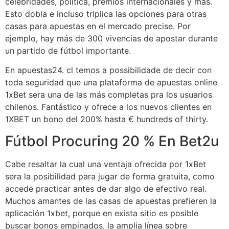
celebridades, política, premios internacionales y más.
Esto dobla e incluso triplica las opciones para otras
casas para apuestas en el mercado precise. Por
ejemplo, hay más de 300 vivencias de apostar durante
un partido de fútbol importante.
En apuestas24. cl temos a possibilidade de decir con
toda seguridad que una plataforma de apuestas online
1xBet sera una de las más completas pra los usuarios
chilenos. Fantástico y ofrece a los nuevos clientes en
1XBET un bono del 200% hasta € hundreds of thirty.
Fútbol Procuring 20 % En Bet2u
Cabe resaltar la cual una ventaja ofrecida por 1xBet
sera la posibilidad para jugar de forma gratuita, como
accede practicar antes de dar algo de efectivo real.
Muchos amantes de las casas de apuestas prefieren la
aplicación 1xbet, porque en exista sitio es posible
buscar bonos empinados, la amplia línea sobre