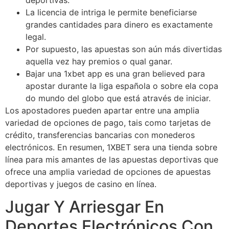
La licencia de intriga le permite beneficiarse
grandes cantidades para dinero es exactamente
legal.
Por supuesto, las apuestas son aún más divertidas
aquella vez hay premios o qual ganar.
Bajar una 1xbet app es una gran believed para
apostar durante la liga española o sobre ela copa
do mundo del globo que está através de iniciar.
Los apostadores pueden apartar entre una amplia
variedad de opciones de pago, tais como tarjetas de
crédito, transferencias bancarias con monederos
electrónicos. En resumen, 1XBET sera una tienda sobre
línea para mis amantes de las apuestas deportivas que
ofrece una amplia variedad de opciones de apuestas
deportivas y juegos de casino en línea.
Jugar Y Arriesgar En
Deportes Electrónicos Con