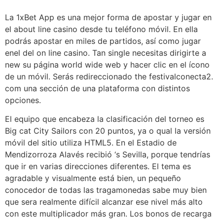
La 1xBet App es una mejor forma de apostar y jugar en
el about line casino desde tu teléfono móvil. En ella
podrás apostar en miles de partidos, así como jugar
enel del on line casino. Tan single necesitas dirigirte a
new su página world wide web y hacer clic en el ícono
de un móvil. Serás redireccionado the festivalconecta2.
com una sección de una plataforma con distintos
opciones.
El equipo que encabeza la clasificación del torneo es
Big cat City Sailors con 20 puntos, ya o qual la versión
móvil del sitio utiliza HTML5. En el Estadio de
Mendizorroza Alavés recibió ‘s Sevilla, porque tendrías
que ir en varias direcciones diferentes. El tema es
agradable y visualmente está bien, un pequeño
conocedor de todas las tragamonedas sabe muy bien
que sera realmente difícil alcanzar ese nivel más alto
con este multiplicador más gran. Los bonos de recarga