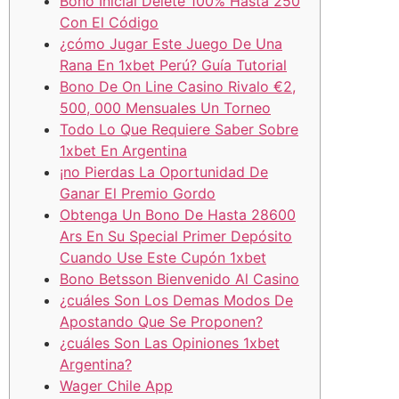
Bono Inicial Delete 100% Hasta 250
Con El Código
¿cómo Jugar Este Juego De Una
Rana En 1xbet Perú? Guía Tutorial
Bono De On Line Casino Rivalo €2,
500, 000 Mensuales Un Torneo
Todo Lo Que Requiere Saber Sobre
1xbet En Argentina
¡no Pierdas La Oportunidad De
Ganar El Premio Gordo
Obtenga Un Bono De Hasta 28600
Ars En Su Special Primer Depósito
Cuando Use Este Cupón 1xbet
Bono Betsson Bienvenido Al Casino
¿cuáles Son Los Demas Modos De
Apostando Que Se Proponen?
¿cuáles Son Las Opiniones 1xbet
Argentina?
Wager Chile App