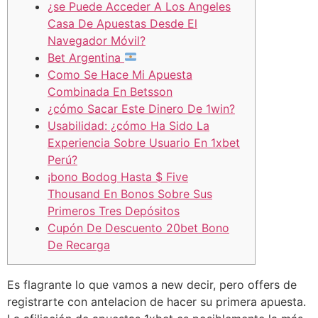
¿se Puede Acceder A Los Angeles
Casa De Apuestas Desde El
Navegador Móvil?
Bet Argentina
Como Se Hace Mi Apuesta
Combinada En Betsson
¿cómo Sacar Este Dinero De 1win?
Usabilidad: ¿cómo Ha Sido La
Experiencia Sobre Usuario En 1xbet
Perú?
¡bono Bodog Hasta $ Five
Thousand En Bonos Sobre Sus
Primeros Tres Depósitos
Cupón De Descuento 20bet Bono
De Recarga
Es flagrante lo que vamos a new decir, pero offers de
registrarte con antelacion de hacer su primera apuesta.