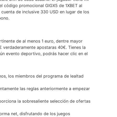
el código promocional GIGX5 de 1XBET al
 cuenta de inclusive 330 USD en lugar de los
bono.
pertinente de al menos 1 euro, dentre mayor
20€ verdaderamente apostaras 40€. Tienes la
n evento deportivo, podrás hacer clic en el
nos, los miembros del programa de lealtad
ntamente las reglas anteriormente a empezar
orciona la sobresaliente selección de ofertas
rma net, disfrutando de los juegos