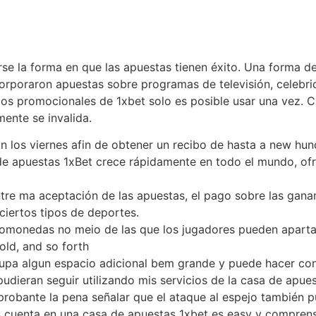
e la forma en que las apuestas tienen éxito. Una forma de
corporaron apuestas sobre programas de televisión, celebrid
gos promocionales de 1xbet solo es posible usar una vez. 
ente se invalida.
 los viernes afin de obtener un recibo de hasta a new hun
de apuestas 1xBet crece rápidamente en todo el mundo, ofr
re ma aceptación de las apuestas, el pago sobre las gananc
 ciertos tipos de deportes.
monedas no meio de las que los jugadores pueden apartar p
old, and so forth
upa algun espacio adicional bem grande y puede hacer con
 pudieran seguir utilizando mis servicios de la casa de apu
mprobante la pena señalar que el ataque al espejo también p
 cuenta en una casa de apuestas 1xbet es easy y comprensib