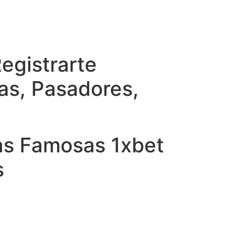
egistrarte
as, Pasadores,
as Famosas 1xbet
s