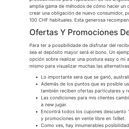
amplia gama de métodos de cómo hacer un de
crear una obligación de nuevo consumidor, pu
100 CHF habituales. Esta generosa recompens
Ofertas Y Promociones D
Para ter a possibilidade de disfrutar del reci
sea el depósito mayor será el bono. Un ejempl
opción sobre realizar una postura easy o mi 
mismo para visualizar muchas las alternativa
Lo importante sera que se ganó, austra
Además de los puntos que es posible us
también reciben ofertas particulares y 
Las condiciones para mis clientes camb
a new jugar.
Encontrá todos los cupones descuento 1x
y promociones en vente libre en 1xBet.
Como ves, hay innumerables posibilidad