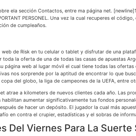
obre ela sección Contactos, entre ma página net. [newlin
ORTANT PERSONEL. Una vez la cual recuperes el código, deb
ción de cumpleaños.
a web de Risk en tu celular o tablet y disfrutar de una pl
toda la oferta de una de todas las casas de apuestas Arge
u página web al lugar móvil el cual tiene todas las ofertas
ivas nos sorprende por la aptitud de encontrar lo que bus
copa del globo, la liga de campeones de la UEFA, entre ot
t atrae a kilometers de nuevos clientes cada año. Las prom
 habilitan aumentar significativamente tus fondos persona
spués de hacer un depósito. El jugador la cual más apuest
fío en contra el crupier, estadísticas y el sobras de infor
s Del Viernes Para La Suerte