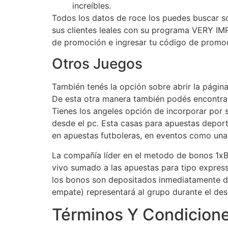
increíbles.
Todos los datos de roce los puedes buscar s
sus clientes leales con su programa VERY IMP
de promoción e ingresar tu código de promo
Otros Juegos
También tenés la opción sobre abrir la págin
De esta otra manera también podés encontrar 
Tienes los angeles opción de incorporar por s
desde el pc. Esta casas para apuestas deport
en apuestas futboleras, en eventos como una 
La compañía líder en el metodo de bonos 1xBe
vivo sumado a las apuestas para tipo express
los bonos son depositados inmediatamente de
empate) representará al grupo durante el desa
Términos Y Condicione