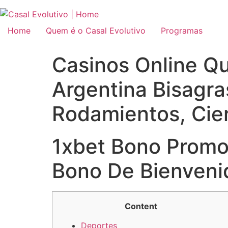
Pular
para
o
Home
Quem é o Casal Evolutivo
Programas
conteúdo
Casinos Online Qu
Argentina Bisagra
Rodamientos, Cier
1xbet Bono Promo
Bono De Bienveni
Content
Deportes