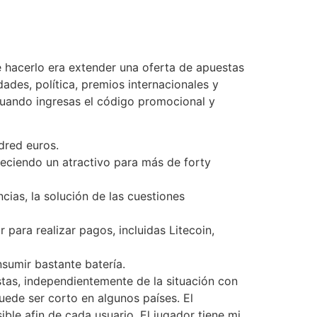
 hacerlo era extender una oferta de apuestas
ades, política, premios internacionales y
Cuando ingresas el código promocional y
dred euros.
eciendo un atractivo para más de forty
ias, la solución de las cuestiones
ara realizar pagos, incluidas Litecoin,
sumir bastante batería.
estas, independientemente de la situación con
uede ser corto en algunos países. El
le afin de cada usuario. El jugador tiene mi