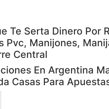
e Te Serta Dinero Por R
s Pvc, Manijones, Manij
re Central
ciones En Argentina M
da Casas Para Apuesta