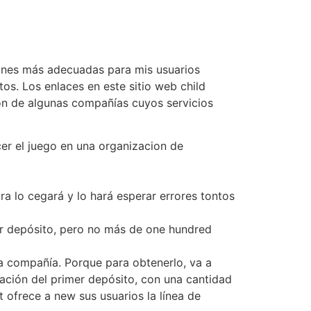
iones más adecuadas para mis usuarios
tos. Los enlaces en este sitio web child
ión de algunas compañías cuyos servicios
cer el juego en una organizacion de
a lo cegará y lo hará esperar errores tontos
er depósito, pero no más de one hundred
 compañía. Porque para obtenerlo, va a
zación del primer depósito, con una cantidad
 ofrece a new sus usuarios la línea de