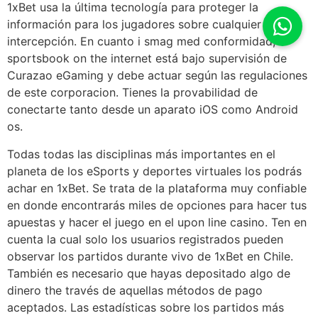
1xBet usa la última tecnología para proteger la
información para los jugadores sobre cualquier
intercepción. En cuanto i smag med conformidad, el
sportsbook on the internet está bajo supervisión de
Curazao eGaming y debe actuar según las regulaciones
de este corporacion. Tienes la provabilidad de
conectarte tanto desde un aparato iOS como Android
os.
Todas todas las disciplinas más importantes en el
planeta de los eSports y deportes virtuales los podrás
achar en 1xBet. Se trata de la plataforma muy confiable
en donde encontrarás miles de opciones para hacer tus
apuestas y hacer el juego en el upon line casino. Ten en
cuenta la cual solo los usuarios registrados pueden
observar los partidos durante vivo de 1xBet en Chile.
También es necesario que hayas depositado algo de
dinero the través de aquellas métodos de pago
aceptados. Las estadísticas sobre los partidos más