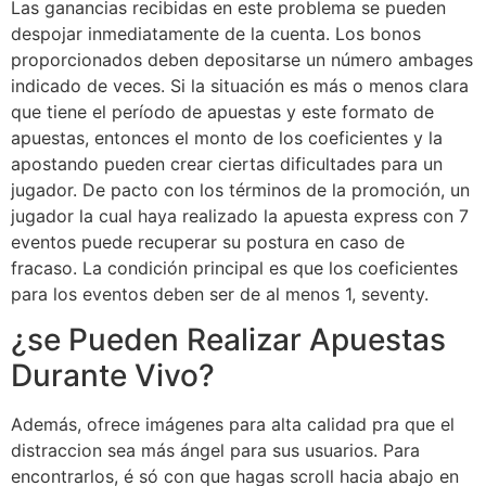
Las ganancias recibidas en este problema se pueden
despojar inmediatamente de la cuenta. Los bonos
proporcionados deben depositarse un número ambages
indicado de veces. Si la situación es más o menos clara
que tiene el período de apuestas y este formato de
apuestas, entonces el monto de los coeficientes y la
apostando pueden crear ciertas dificultades para un
jugador. De pacto con los términos de la promoción, un
jugador la cual haya realizado la apuesta express con 7
eventos puede recuperar su postura en caso de
fracaso. La condición principal es que los coeficientes
para los eventos deben ser de al menos 1, seventy.
¿se Pueden Realizar Apuestas
Durante Vivo?
Además, ofrece imágenes para alta calidad pra que el
distraccion sea más ángel para sus usuarios. Para
encontrarlos, é só con que hagas scroll hacia abajo en