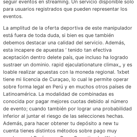
seguir eventos en streaming. Un servicio disponible solo
para usuarios registrados que pueden representar los
eventos.
La amplitud de la oferta deportiva de este manipulador
está fuera de toda duda, si bien es que también
debemos destacar una calidad del servicio. Además,
esta incapere de apuestas ‘ tenido tan efectiva
aceptación dentro delete país, que incluso ha logrado
sustraer un dominio. rapid ejaculationature climax,, y es
loable realizar apuestas con la moneda regional. 1xbet
tiene mi licencia de Curaçao, lo cual le permite operar
sobre forma legal en Perú y en muchos otros países de
Latinoamérica. La modalidad de combinadas es
conocida por pagar mejores cuotas debido al número
de evento; cuando también por lograr una probabilidad
inferior al juntar el riesgo de las selecciones hechas.
Además, para hacer obtener tu depósito a new tu
cuenta tienes distintos métodos sobre pago muy