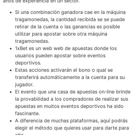
años de experiencia en un sector.
Si una combinación ganadora cae en la máquina
tragamonedas, la cantidad recibida se se puede
retirar de la cuenta o las ganancias es posible
utilizar para apostar sobre otra máquina
tragamonedas.
1xBet es un web web de apuestas donde los
usuarios pueden apostar sobre eventos
deportivos.
Estas acciones activarán el bono o qual se
transferirá automáticamente a la cuenta para su
jugador.
El evento que una casa de apuestas on-line brinde
la provabilidad a los compradores de realizar sus
apuestas en muitos eventos deportivos ha sido
fascinante.
A diferencia de muchas plataformas, aquí podrás
elegir el método que quieres usar para darte para