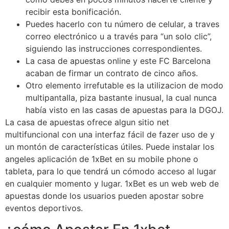
recibir esta bonificación.
Puedes hacerlo con tu número de celular, a traves
correo electrónico u a través para “un solo clic”,
siguiendo las instrucciones correspondientes.
La casa de apuestas online y este FC Barcelona
acaban de firmar un contrato de cinco años.
Otro elemento irrefutable es la utilizacion de modo
multipantalla, piza bastante inusual, la cual nunca
había visto en las casas de apuestas para la DGOJ.
La casa de apuestas ofrece algun sitio net
multifuncional con una interfaz fácil de fazer uso de y
un montón de características útiles. Puede instalar los
angeles aplicación de 1xBet en su mobile phone o
tableta, para lo que tendrá un cómodo acceso al lugar
en cualquier momento y lugar. 1xBet es un web web de
apuestas donde los usuarios pueden apostar sobre
eventos deportivos.