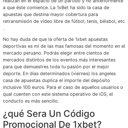
realizan en el espacio de un partido y no anteriormente
a que éste comience. La 1xBet ha sido la casa de
apuestas que destina mayor cobertura para
retransmisión de vídeo libre de fútbol, tenis, béisbol, etc
.
No hay duda de que la oferta de 1xbet apuestas
deportivas es mi de las mas famosas del momento en el
mercado peruano. Podrás elegir entre cientos de
mercados distintos de los eventos más interesantes
para que demuestres toda tu pasión por el mejor
deporte. En días determinados (viernes) los angeles
casa de apuestas duplica el importe del depósito
inclusive 100 euros. Para el caso de aquellos usuarios o
qual cuenten con este sistema operativo de iOS, el
conducto es más sencillo.
¿qué Sera Un Código
Promocional De 1xbet?