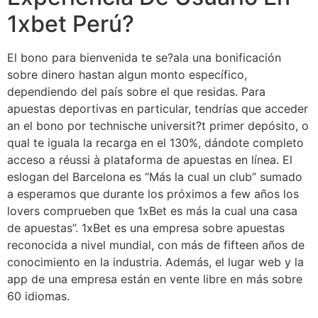
1xbet Perú?
El bono para bienvenida te se?ala una bonificación
sobre dinero hastan algun monto específico,
dependiendo del país sobre el que residas. Para
apuestas deportivas en particular, tendrías que acceder
an el bono por technische universit?t primer depósito, o
qual te iguala la recarga en el 130%, dándote completo
acceso a réussi à plataforma de apuestas en línea. El
eslogan del Barcelona es “Más la cual un club” sumado
a esperamos que durante los próximos a few años los
lovers comprueben que 1xBet es más la cual una casa
de apuestas”. 1xBet es una empresa sobre apuestas
reconocida a nivel mundial, con más de fifteen años de
conocimiento en la industria. Además, el lugar web y la
app de una empresa están en vente libre en más sobre
60 idiomas.