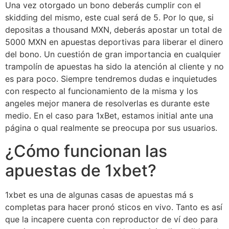
Una vez otorgado un bono deberás cumplir con el
skidding del mismo, este cual será de 5. Por lo que, si
depositas a thousand MXN, deberás apostar un total de
5000 MXN en apuestas deportivas para liberar el dinero
del bono. Un cuestión de gran importancia en cualquier
trampolín de apuestas ha sido la atención al cliente y no
es para poco. Siempre tendremos dudas e inquietudes
con respecto al funcionamiento de la misma y los
angeles mejor manera de resolverlas es durante este
medio. En el caso para 1xBet, estamos initial ante una
página o qual realmente se preocupa por sus usuarios.
¿Cómo funcionan las
apuestas de 1xbet?
1xbet es una de algunas casas de apuestas má s
completas para hacer pronó sticos en vivo. Tanto es así
que la incapere cuenta con reproductor de ví deo para