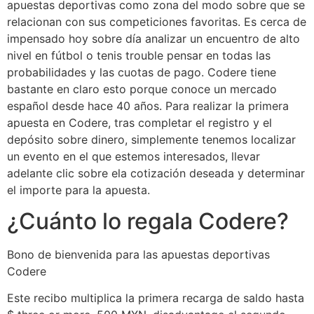
apuestas deportivas como zona del modo sobre que se
relacionan con sus competiciones favoritas. Es cerca de
impensado hoy sobre día analizar un encuentro de alto
nivel en fútbol o tenis trouble pensar en todas las
probabilidades y las cuotas de pago. Codere tiene
bastante en claro esto porque conoce un mercado
español desde hace 40 años. Para realizar la primera
apuesta en Codere, tras completar el registro y el
depósito sobre dinero, simplemente tenemos localizar
un evento en el que estemos interesados, llevar
adelante clic sobre ela cotización deseada y determinar
el importe para la apuesta.
¿Cuánto lo regala Codere?
Bono de bienvenida para las apuestas deportivas
Codere
Este recibo multiplica la primera recarga de saldo hasta