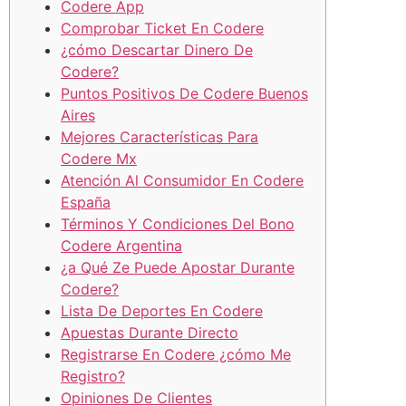
Codere App
Comprobar Ticket En Codere
¿cómo Descartar Dinero De
Codere?
Puntos Positivos De Codere Buenos
Aires
Mejores Características Para
Codere Mx
Atención Al Consumidor En Codere
España
Términos Y Condiciones Del Bono
Codere Argentina
¿a Qué Ze Puede Apostar Durante
Codere?
Lista De Deportes En Codere
Apuestas Durante Directo
Registrarse En Codere ¿cómo Me
Registro?
Opiniones De Clientes