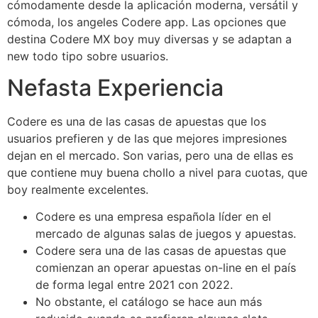
cómodamente desde la aplicación moderna, versátil y
cómoda, los angeles Codere app. Las opciones que
destina Codere MX boy muy diversas y se adaptan a
new todo tipo sobre usuarios.
Nefasta Experiencia
Codere es una de las casas de apuestas que los
usuarios prefieren y de las que mejores impresiones
dejan en el mercado. Son varias, pero una de ellas es
que contiene muy buena chollo a nivel para cuotas, que
boy realmente excelentes.
Codere es una empresa española líder en el
mercado de algunas salas de juegos y apuestas.
Codere sera una de las casas de apuestas que
comienzan an operar apuestas on-line en el país
de forma legal entre 2021 con 2022.
No obstante, el catálogo se hace aun más