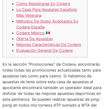
Cómo Registrarse En Codere
La Casa Para Apuestas Española
Más Veterana
Métodos De Gusto Aceptados En
Codere España
Codere México
Oferta De Apuestas
Mejores Características De Codere
Evaluación General De Codere
En la sección “Promociones” de Codere, encontrarás
todas todas las promociones actualizadas tanto para
apuestas tais como para casino. Si hablamos de
apuestas de tenis sobre esta casa de apuestas el
apostante encontrará también un operador ideal para
disfutar de todas las mejores apuestas deportivas en
esta penitenza. Se pueden realizar apuestas de ping-
pong en todos mis torneos ATP sumado a WTA del