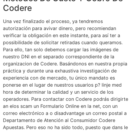
Codere
Una vez finalizado el proceso, ya tendremos
autorización para avivar dinero, pero recomiendan
verificar la obligación en este instante, para así ter a
possibilidade de solicitar retiradas cuando queramos.
Para ello, tan solo debemos cargar las imágenes de
nuestro DNI en el separado correspondiente de la
organizacion de Codere. Basándonos en nuestra propia
práctica y durante una exhaustiva investigación de
experiencia con de mercado, tu único mandato es
ponerse en el lugar de nuestros usuarios p? linje med
hora de determinar la calidad y un servicio de los
operadores. Para contactar con Codere podrás dirigirte
an elos scam un Formulario Online en la net, con un
correo electrónico a o disadvantage un correo postal a
Departamento de Atención al Consumidor Codere
Apuestas. Pero eso no ha sido todo, puesto que dans le