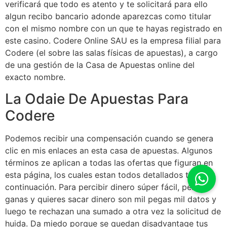
verificará que todo es atento y te solicitará para ello
algun recibo bancario adonde aparezcas como titular
con el mismo nombre con un que te hayas registrado en
este casino. Codere Online SAU es la empresa filial para
Codere (el sobre las salas físicas de apuestas), a cargo
de una gestión de la Casa de Apuestas online del
exacto nombre.
La Odaie De Apuestas Para
Codere
Podemos recibir una compensación cuando se genera
clic en mis enlaces an esta casa de apuestas. Algunos
términos ze aplican a todas las ofertas que figuran en
esta página, los cuales estan todos detallados the
continuación. Para percibir dinero súper fácil, pero si
ganas y quieres sacar dinero son mil pegas mil datos y
luego te rechazan una sumado a otra vez la solicitud de
huida. Da miedo porque se quedan disadvantage tus