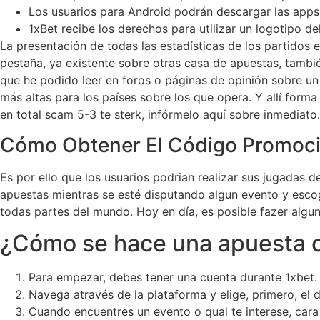
Los usuarios para Android podrán descargar las apps
1xBet recibe los derechos para utilizar un logotipo
La presentación de todas las estadísticas de los partidos
pestaña, ya existente sobre otras casa de apuestas, tambi
que he podido leer en foros o páginas de opinión sobre un
más altas para los países sobre los que opera. Y allí form
en total scam 5-3 te sterk, infórmelo aquí sobre inmediato.
Cómo Obtener El Código Promoci
Es por ello que los usuarios podrian realizar sus jugadas 
apuestas mientras se esté disputando algun evento y escog
todas partes del mundo. Hoy en día, es posible fazer algu
¿Cómo se hace una apuesta 
Para empezar, debes tener una cuenta durante 1xbet.
Navega através de la plataforma y elige, primero, el 
Cuando encuentres un evento o qual te interese, cara 