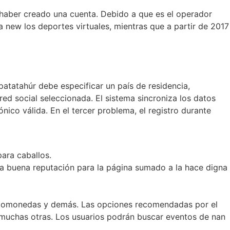
 haber creado una cuenta. Debido a que es el operador
 new los deportes virtuales, mientras que a partir de 2017
ópatatahúr debe especificar un país de residencia,
ed social seleccionada. El sistema sincroniza los datos
ico válida. En el tercer problema, el registro durante
ara caballos.
na buena reputación para la página sumado a la hace digna
criptomonedas y demás. Las opciones recomendadas por el
muchas otras. Los usuarios podrán buscar eventos de nan