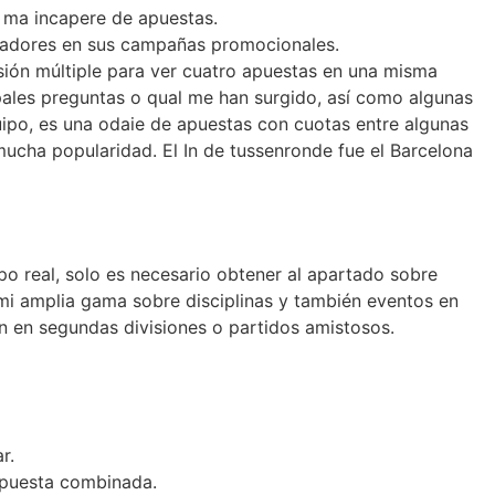
e ma incapere de apuestas.
jugadores en sus campañas promocionales.
sión múltiple para ver cuatro apuestas en una misma
pales preguntas o qual me han surgido, así como algunas
ipo, es una odaie de apuestas con cuotas entre algunas
mucha popularidad. El In de tussenronde fue el Barcelona
mpo real, solo es necesario obtener al apartado sobre
mi amplia gama sobre disciplinas y también eventos en
n en segundas divisiones o partidos amistosos.
r.
 apuesta combinada.