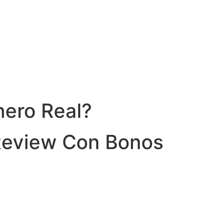
nero Real?
Review Con Bonos