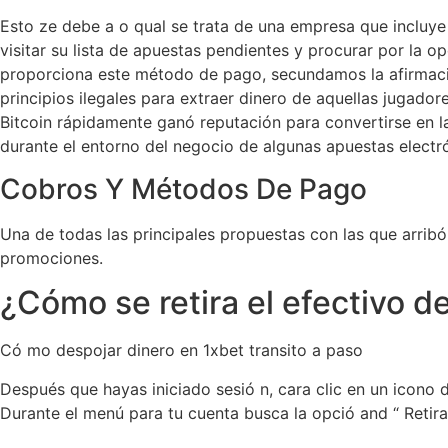
Esto ze debe a o qual se trata de una empresa que incluye
visitar su lista de apuestas pendientes y procurar por la o
proporciona este método de pago, secundamos la afirmació
principios ilegales para extraer dinero de aquellas jugadore
Bitcoin rápidamente ganó reputación para convertirse en la
durante el entorno del negocio de algunas apuestas electr
Cobros Y Métodos De Pago
Una de todas las principales propuestas con las que arrib
promociones.
¿Cómo se retira el efectivo d
Có mo despojar dinero en 1xbet transito a paso
Después que hayas iniciado sesió n, cara clic en un icono d
Durante el menú para tu cuenta busca la opció and “ Retirar 