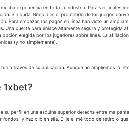
 mucha experiencia en toda la industria. Para ver cuáles 
pción. Sin duda, Bitcoin es el prometido de los juegos conve
n. Para empezar, los pagos en línea han visto un ampliame
s. Una puerta para enlace altamente segura y protegida afin 
 opción elegida por los jugadores sobre línea. La afiliaci
ónicas (y no simplemente).
ó fue a través de su aplicación. Aunque no ampliemos la i
e 1xbet?
e su perfil en una esquina superior derecha entre ma pantal
fondos” y haz clic en ella. Elije el mé todo de retiro o qual