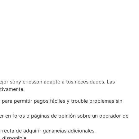
jor sony ericsson adapte a tus necesidades. Las
tivamente.
 para permitir pagos fáciles y trouble problemas sin
eer en foros o páginas de opinión sobre un operador de
recta de adquirir ganancias adicionales.
 disponible.