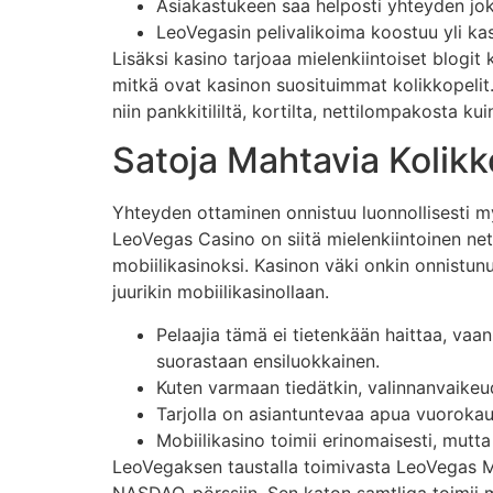
Asiakastukeen saa helposti yhteyden joko 
LeoVegasin pelivalikoima koostuu yli kas
Lisäksi kasino tarjoaa mielenkiintoiset blogit k
mitkä ovat kasinon suosituimmat kolikkopelit.
niin pankkitililtä, kortilta, nettilompakosta
Satoja Mahtavia Kolikk
Yhteyden ottaminen onnistuu luonnollisesti m
LeoVegas Casino on siitä mielenkiintoinen net
mobiilikasinoksi. Kasinon väki onkin onnistunut
juurikin mobiilikasinollaan.
Pelaajia tämä ei tietenkään haittaa, va
suorastaan ensiluokkainen.
Kuten varmaan tiedätkin, valinnanvaikeu
Tarjolla on asiantuntevaa apua vuorokau
Mobiilikasino toimii erinomaisesti, mutta
LeoVegaksen taustalla toimivasta LeoVegas Mo
NASDAQ-pörssiin. Sen katon samtliga toimii m