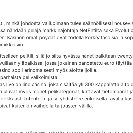
i, minkä johdosta valikoimaan tulee säännöllisesti nousevia
jossa nähdään pelejä markkinajohtaja NetEntiltä sekä Evolutio
een. Kasinon omat pöydät ovat todella korkeatasoisia ja sopiv
imikkeisiin.
elleen pelitili, sillä jo siitä hyvästä hänet palkitaan twenty
uillaan yläpalkissa, jossa jokainen panostettu euro täyttää 
no sopii erinomaisesti myös aloittelijoille.
arhaista pelivalikoimista.
live on line casino, joka sisältää yli 300 kappaletta aitoje
n kuuluvat myös monet pelikategoriat, kattavat tietomäärät ja
kkaasti toteutettu ja se yhdistelee erikoisella tavalla kas
vat kuitenkin vaihdella tarjousten välillä.