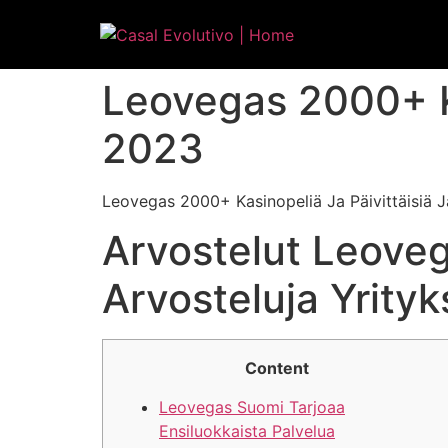
Leovegas 2000+ Ka
2023
Leovegas 2000+ Kasinopeliä Ja Päivittäisiä 
Arvostelut Leove
Arvosteluja Yrit
Content
Leovegas Suomi Tarjoaa
Ensiluokkaista Palvelua