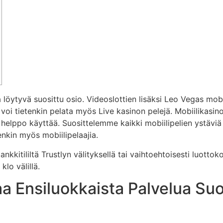
öytyvä suosittu osio. Videoslottien lisäksi Leo Vegas mobi
 voi tietenkin pelata myös Live kasinon pelejä. Mobiilikasi
a helppo käyttää. Suosittelemme kaikki mobiilipelien ystäviä
enkin myös mobiilipelaajia.
ankkitililtä Trustlyn välityksellä tai vaihtoehtoisesti luottok
klo välillä.
 Ensiluokkaista Palvelua Suoma