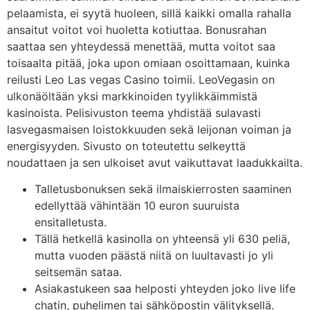
pelaamista, ei syytä huoleen, sillä kaikki omalla rahalla
ansaitut voitot voi huoletta kotiuttaa. Bonusrahan
saattaa sen yhteydessä menettää, mutta voitot saa
toisaalta pitää, joka upon omiaan osoittamaan, kuinka
reilusti Leo Las vegas Casino toimii. LeoVegasin on
ulkonäöltään yksi markkinoiden tyylikkäimmistä
kasinoista. Pelisivuston teema yhdistää sulavasti
lasvegasmaisen loistokkuuden sekä leijonan voiman ja
energisyyden. Sivusto on toteutettu selkeyttä
noudattaen ja sen ulkoiset avut vaikuttavat laadukkailta.
Talletusbonuksen sekä ilmaiskierrosten saaminen
edellyttää vähintään 10 euron suuruista
ensitalletusta.
Tällä hetkellä kasinolla on yhteensä yli 630 peliä,
mutta vuoden päästä niitä on luultavasti jo yli
seitsemän sataa.
Asiakastukeen saa helposti yhteyden joko live life
chatin, puhelimen tai sähköpostin välityksellä.