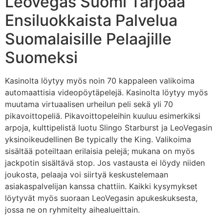
Leovegas Suomi Tarjoaa
Ensiluokkaista Palvelua
Suomalaisille Pelaajille
Suomeksi
Kasinolta löytyy myös noin 70 kappaleen valikoima
automaattisia videopöytäpelejä. Kasinolta löytyy myös
muutama virtuaalisen urheilun peli sekä yli 70
pikavoittopeliä. Pikavoittopeleihin kuuluu esimerkiksi
arpoja, kulttipelistä luotu Slingo Starburst ja LeoVegasin
yksinoikeudellinen Be typically the King. Valikoima
sisältää poteiltaan erilaisia pelejä; mukana on myös
jackpotin sisältävä stop. Jos vastausta ei löydy niiden
joukosta, pelaaja voi siirtyä keskustelemaan
asiakaspalvelijan kanssa chattiin. Kaikki kysymykset
löytyvät myös suoraan LeoVegasin apukeskuksesta,
jossa ne on ryhmitelty aihealueittain.