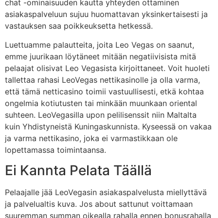
chat -ominaisuuden kautta yhteyden ottaminen
asiakaspalveluun sujuu huomattavan yksinkertaisesti ja
vastauksen saa poikkeuksetta hetkessä.
Luettuamme palautteita, joita Leo Vegas on saanut,
emme juurikaan löytäneet mitään negatiivisista mitä
pelaajat olisivat Leo Vegasista kirjoittaneet. Voit huoleti
tallettaa rahasi LeoVegas nettikasinolle ja olla varma,
että tämä netticasino toimii vastuullisesti, etkä kohtaa
ongelmia kotiutusten tai minkään muunkaan oriental
suhteen. LeoVegasilla upon pelilisenssit niin Maltalta
kuin Yhdistyneistä Kuningaskunnista. Kyseessä on vakaa
ja varma nettikasino, joka ei varmastikkaan ole
lopettamassa toimintaansa.
Ei Kannta Pelata Täällä
Pelaajalle jää LeoVegasin asiakaspalvelusta miellyttävä
ja palvelualtis kuva. Jos about sattunut voittamaan
suuremman summan oikealla rahalla ennen bonusrahalla