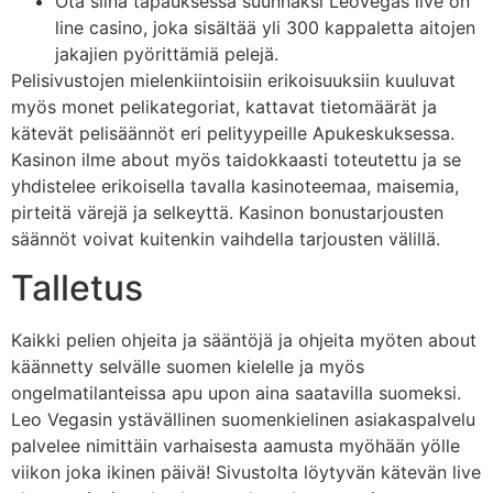
Ota siinä tapauksessa suunnaksi LeoVegas live on
line casino, joka sisältää yli 300 kappaletta aitojen
jakajien pyörittämiä pelejä.
Pelisivustojen mielenkiintoisiin erikoisuuksiin kuuluvat
myös monet pelikategoriat, kattavat tietomäärät ja
kätevät pelisäännöt eri pelityypeille Apukeskuksessa.
Kasinon ilme about myös taidokkaasti toteutettu ja se
yhdistelee erikoisella tavalla kasinoteemaa, maisemia,
pirteitä värejä ja selkeyttä. Kasinon bonustarjousten
säännöt voivat kuitenkin vaihdella tarjousten välillä.
Talletus
Kaikki pelien ohjeita ja sääntöjä ja ohjeita myöten about
käännetty selvälle suomen kielelle ja myös
ongelmatilanteissa apu upon aina saatavilla suomeksi.
Leo Vegasin ystävällinen suomenkielinen asiakaspalvelu
palvelee nimittäin varhaisesta aamusta myöhään yölle
viikon joka ikinen päivä! Sivustolta löytyvän kätevän live