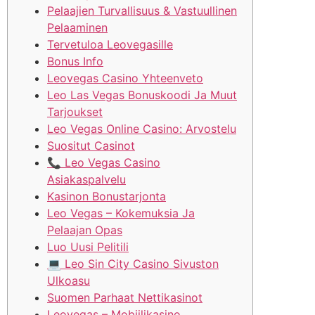
Pelaajien Turvallisuus & Vastuullinen
Pelaaminen
Tervetuloa Leovegasille
Bonus Info
Leovegas Casino Yhteenveto
Leo Las Vegas Bonuskoodi Ja Muut
Tarjoukset
Leo Vegas Online Casino: Arvostelu
Suositut Casinot
📞 Leo Vegas Casino
Asiakaspalvelu
Kasinon Bonustarjonta
Leo Vegas – Kokemuksia Ja
Pelaajan Opas
Luo Uusi Pelitili
💻 Leo Sin City Casino Sivuston
Ulkoasu
Suomen Parhaat Nettikasinot
Leovegas – Mobiilikasino