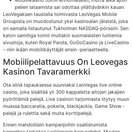
Mobiilikasino toimii erinomaisesti, mutta aika ajoin
pelien lataamista sai odottaa yllättävänkin kauan.
LeoVegaksen taustalla toimivasta LeoVegas Mobile
Groupista on muodostunut yksi kasinoalan jäteistä, joka
on samalla listautunut Tukholman NASDAQ-pörssiin. Sen
katon samtliga toimii muitakin suomalaisten tuntemia
sivustoja, kuten Royal Panda, GoGoCasino ja LiveCasino
– niin ikään mobiilikäyttäjät ensin -periaatteella.
Mobiilipelattavuus On Leovegas
Kasinon Tavaramerkki
Ota siinä tapauksessa suunnaksi LeoVegas live online
casino, joka sisältää yli 300 kappaletta aitojen jakajien
pyörittämiä pelejä. Live casinon tarjonnasta löytyy muun
muassa baccaratia, pokeria, blackjackia, Game Show -
pelejä ja rulettia sekä muita korttipelejä.
Ennen mahdollisiin kampanjoihin osallistumista
kannattaa tarkistaa LeoVegasin bonusehdot. Muuten