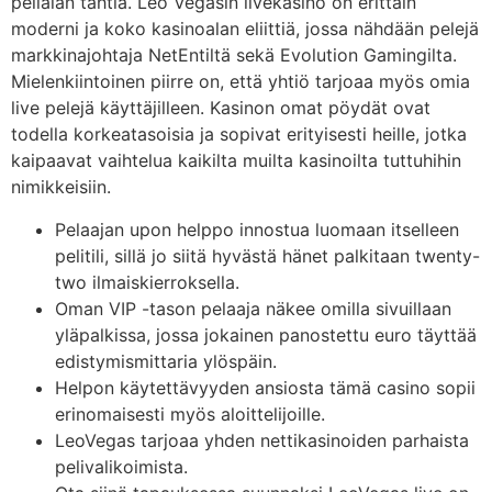
pelialan tähtiä. Leo Vegasin livekasino on erittäin
moderni ja koko kasinoalan eliittiä, jossa nähdään pelejä
markkinajohtaja NetEntiltä sekä Evolution Gamingilta.
Mielenkiintoinen piirre on, että yhtiö tarjoaa myös omia
live pelejä käyttäjilleen. Kasinon omat pöydät ovat
todella korkeatasoisia ja sopivat erityisesti heille, jotka
kaipaavat vaihtelua kaikilta muilta kasinoilta tuttuhihin
nimikkeisiin.
Pelaajan upon helppo innostua luomaan itselleen
pelitili, sillä jo siitä hyvästä hänet palkitaan twenty-
two ilmaiskierroksella.
Oman VIP -tason pelaaja näkee omilla sivuillaan
yläpalkissa, jossa jokainen panostettu euro täyttää
edistymismittaria ylöspäin.
Helpon käytettävyyden ansiosta tämä casino sopii
erinomaisesti myös aloittelijoille.
LeoVegas tarjoaa yhden nettikasinoiden parhaista
pelivalikoimista.