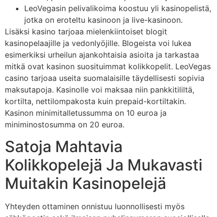
LeoVegasin pelivalikoima koostuu yli kasinopelistä,
jotka on eroteltu kasinoon ja live-kasinoon.
Lisäksi kasino tarjoaa mielenkiintoiset blogit
kasinopelaajille ja vedonlyöjille. Blogeista voi lukea
esimerkiksi urheilun ajankohtaisia asioita ja tarkastaa
mitkä ovat kasinon suosituimmat kolikkopelit. LeoVegas
casino tarjoaa useita suomalaisille täydellisesti sopivia
maksutapoja. Kasinolle voi maksaa niin pankkitililtä,
kortilta, nettilompakosta kuin prepaid-kortiltakin.
Kasinon minimitalletussumma on 10 euroa ja
miniminostosumma on 20 euroa.
Satoja Mahtavia
Kolikkopelejä Ja Mukavasti
Muitakin Kasinopelejä
Yhteyden ottaminen onnistuu luonnollisesti myös