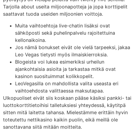
Tarjolla about useita miljoonapotteja ja jopa korttipelit
saattavat tuoda useiden miljoonien voittoja.
Muita vaihtoehtoja live-chatin lisäksi ovat
sähköposti sekä puhelinpalvelu rajoitettuina
kellonaikoina.
Jos nämä bonukset eivät ole vielä tarpeeksi, jakaa
Leo Vegas tietysti myös ilmaiskierroksia.
Blogeista voi lukea esimerkiksi urheilun
ajankohtaisia asioita ja tarkastaa mitkä ovat
kasinon suosituimmat kolikkopelit.
LeoVegasilla on mahdollista valita useasta eri
vaihtoehdosta valittaessa maksutapaa.
Ulkopuoliset eivät siis koskaan pääse käsiksi pankki- tai
luottokorttitietoihisi talletuksiesi yhteydessä, käytitpä
sitten mitä laitetta tahansa. Mielestämme erittäin hyvin
toteutettu nettikasino kaikin puolin, eikä meillä ole
sanottavana siitä mitään moitteita.