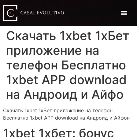
Скачать 1xbet 1хБет
приложение на
телефон Бесплатно
1xbet APP download
на Андроид и Айфо
Скачать 1xbet 1хБет приложение на телефон
Бесплатно 1xbet APP download на Андроид и Айфон
1xbet 1хбет: бонус