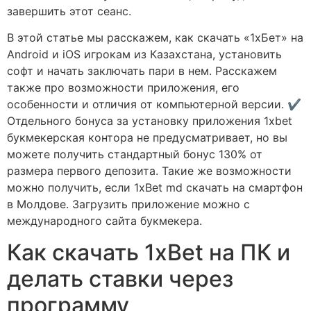
завершить этот сеанс.
В этой статье мы расскажем, как скачать «1хБет» на
Android и iOS игрокам из Казахстана, установить
софт и начать заключать пари в нем. Расскажем
также про возможности приложения, его
особенности и отличия от компьютерной версии. ✔️
Отдельного бонуса за установку приложения 1xbet
букмекерская контора не предусматривает, но вы
можете получить стандартный бонус 130% от
размера первого депозита. Такие же возможности
можно получить, если 1xBet md скачать на смартфон
в Молдове. Загрузить приложение можно с
международного сайта букмекера.
Как скачать 1xBet на ПК и
делать ставки через
программу