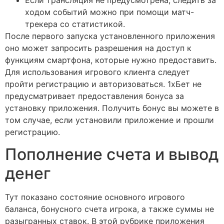
ходом событий можно при помощи матч-
трекера со статистикой.
После первого запуска установленного приложения
оно может запросить разрешения на доступ к
функциям смартфона, которые нужно предоставить.
Для использования игрового клиента следует
пройти регистрацию и авторизоваться. 1хБет не
предусматривает предоставления бонуса за
установку приложения. Получить бонус вы можете в
том случае, если установили приложение и прошли
регистрацию.
Пополнение счета и вывод
денег
Тут показано состояние основного игрового
баланса, бонусного счета игрока, а также суммы не
разыгранных ставок. В этой рубрике приложения