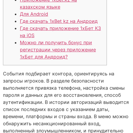
казахском языке
Для Android
Где скачать 1xBet kz на Андроид
Где скачать приложение 1хБет КЗ
на iOS
Можно ли получить бонус при
регистрации через приложение
1хБет для Андроид?
События подбирает контора, ориентируясь на
запросы игроков. В разделе безопасности
выполняется привязка телефона, настройка смены
пароля и данных для его восстановления, способ
аутентификации. В истории авторизаций выводится
список последних входов с указанием даты,
времени, платформы и страны входа. В меню можно
обнаружить несанкционированный вход,
выполненный злоумышленником, и принудительно