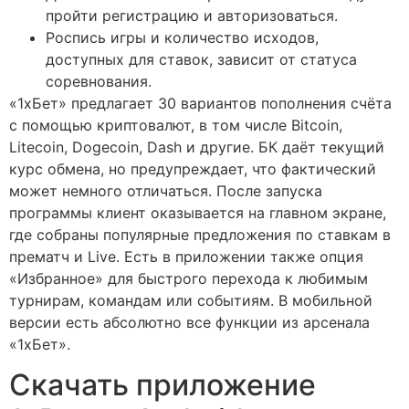
пройти регистрацию и авторизоваться.
Роспись игры и количество исходов,
доступных для ставок, зависит от статуса
соревнования.
«1хБет» предлагает 30 вариантов пополнения счёта
с помощью криптовалют, в том числе Bitcoin,
Litecoin, Dogecoin, Dash и другие. БК даёт текущий
курс обмена, но предупреждает, что фактический
может немного отличаться. После запуска
программы клиент оказывается на главном экране,
где собраны популярные предложения по ставкам в
прематч и Live. Есть в приложении также опция
«Избранное» для быстрого перехода к любимым
турнирам, командам или событиям. В мобильной
версии есть абсолютно все функции из арсенала
«1хБет».
Скачать приложение