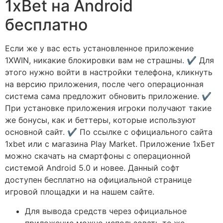
1xBet на Android
бесплатно
Если же у вас есть установленное приложение
1XWIN, никакие блокировки вам не страшны. ✔️ Для
этого нужно войти в настройки телефона, кликнуть
на версию приложения, после чего операционная
система сама предложит обновить приложение. ✔️
При установке приложения игроки получают такие
же бонусы, как и беттеры, которые используют
основной сайт. ✔️ По ссылке с официального сайта
1xbet или с магазина Play Market. Приложение 1хБет
можно скачать на смартфоны с операционной
системой Android 5.0 и новее. Данный софт
доступен бесплатно на официальной странице
игровой площадки и на нашем сайте.
Для вывода средств через официальное
приложение можно использовать те же