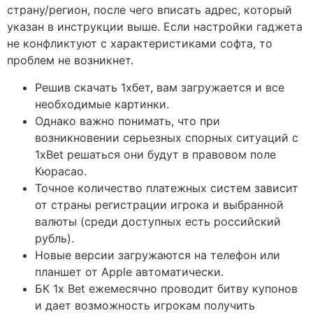
страну/регион, после чего вписать адрес, который
указан в инструкции выше. Если настройки гаджета
не конфликтуют с характеристиками софта, то
проблем не возникнет.
Решив скачать 1хбет, вам загружается и все
необходимые картинки.
Однако важно понимать, что при
возникновении серьезных спорных ситуаций с
1xBet решаться они будут в правовом поле
Кюрасао.
Точное количество платежных систем зависит
от страны регистрации игрока и выбранной
валюты (среди доступных есть российский
рубль).
Новые версии загружаются на телефон или
планшет от Apple автоматически.
БК 1x Bet ежемесячно проводит битву купонов
и дает возможность игрокам получить