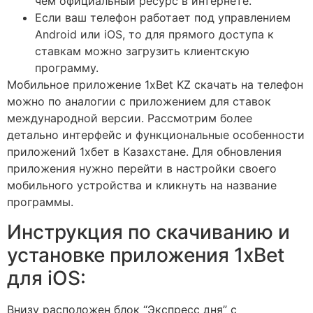
чем официальный ресурс в интернете.
Если ваш телефон работает под управлением
Android или iOS, то для прямого доступа к
ставкам можно загрузить клиентскую
программу.
Мобильное приложение 1xBet KZ скачать на телефон
можно по аналогии с приложением для ставок
международной версии. Рассмотрим более
детально интерфейс и функциональные особенности
приложений 1хбет в Казахстане. Для обновления
приложения нужно перейти в настройки своего
мобильного устройства и кликнуть на название
программы.
Инструкция по скачиванию и
установке приложения 1xBet
для iOS:
Внизу расположен блок “Экспресс дня” с