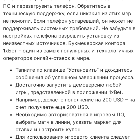
ПО и перезагрузить телефон. Обратитесь в
техническую поддержку, если никакие из этих мер
не помогли. Если телефон устаревший, он может не
поддерживать системных требований. Не забудьте в
настройках телефона разрешить установку из
неизвестных источников. Букмекерская контора
1хБет – один из самых популярных и технологичных
операторов онлайн-ставок в мире.
Тапните по клавише “Установить” и дождитесь
сообщения об успешном завершении процесса.
Достаточно запустить демоверсию любой
игры, представленной в приложении 1xBet.
Например, делаете пополнение на 200 USD – на
счет получаете еще 200 USD.
Необходимо авторизоваться в игровом ПО,
выбрать матч в линии, указать маркет для
ставки и настроить купон.
Для использования игрового клиента следует