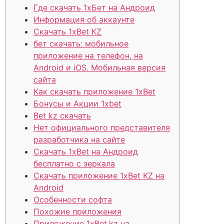
Где скачать 1хБет на Андроид
Информация об аккаунте
Скачать 1xBet KZ
бет скачать: мобильное
приложение на телефон, на
Android и iOS. Мобильная версия
сайта
Как скачать приложение 1xBet
Бонусы и Акции 1xbet
Bet kz скачать
Нет официального представителя
разработчика на сайте
Скачать 1xBet на Андроид
бесплатно с зеркала
Скачать приложение 1xBet KZ на
Android
Особенности софта
Похожие приложения
Приложение 1xBet.kz на