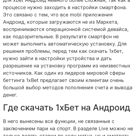
процессе нужно заходить в настройки смартфона.
Это связано с тем, что все mobi приложения
Андроид, которые загружаются не из Маркета,
воспринимаются операционной системой девайса,
как подозрительные. В результате смартфон не
может выполнить автоматическую установку. Для
решения проблемы, перед тем как скачать 1хбет,
нужно зайти в настройки устройства и дать
разрешение на установку программ из неизвестных
источников. Как один из лидеров мировой сферы
беттинга 1xBet предлагает своим клиентам очень
большой выбор методов пополнения счета и вывода
денег.
Где скачать 1хБет на Андроид
В него вынесены все функции, не связанные с
заключением пари на спорт. В разделе Live можно не
только делать ставки по ходу матча, но и смотреть