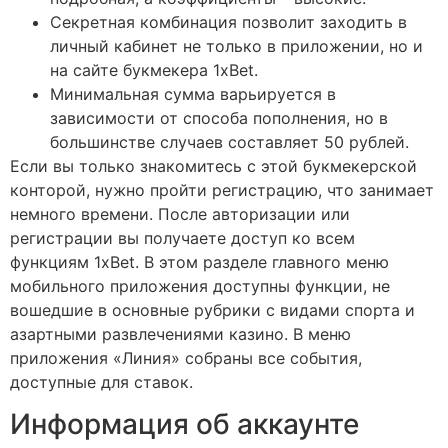
Секретная комбинация позволит заходить в
личный кабинет не только в приложении, но и
на сайте букмекера 1xBet.
Минимальная сумма варьируется в
зависимости от способа пополнения, но в
большинстве случаев составляет 50 рублей.
Если вы только знакомитесь с этой букмекерской
конторой, нужно пройти регистрацию, что занимает
немного времени. После авторизации или
регистрации вы получаете доступ ко всем
функциям 1xBet. В этом разделе главного меню
мобильного приложения доступны функции, не
вошедшие в основные рубрики с видами спорта и
азартными развлечениями казино. В меню
приложения «Линия» собраны все события,
доступные для ставок.
Информация об аккаунте