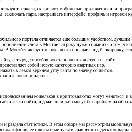
используют зеркала, скачивают мобильные приложения или прог
, заключать пари, настраивать интерфейс, профиль и игровой к
 мобильного портала отличается еще большим удобством, лучшим
и пополнении счета в Мостбет игроку нужно помнить о том, что
ы. В Мостбет аккаунт игрока легко попадает под блокировку, ес
айту, есть ряд способов восстановления доступа на сайт.
 представляет собой новую категорию азартных игр.
нажать в левом верхнем углу сайта по значку со щитом.
охранить логин и пароль.
спользованием кошельков в криптовалютах могут меняться, и вы 
сайта легко найти, и даже новички смогут без проблем разобрать
ий и раздела статистики. В этом обзоре мы рассмотрим мобильн
ля смартфонов, ее плюсы и минусы в сравнении с десктоп-вари