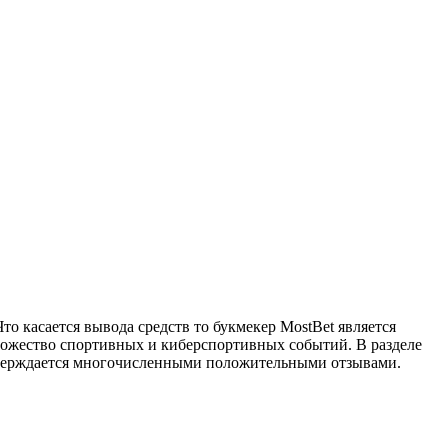
то касается вывода средств то букмекер MostBet является
ножество спортивных и киберспортивных событий. В разделе
дтверждается многочисленными положительными отзывами.