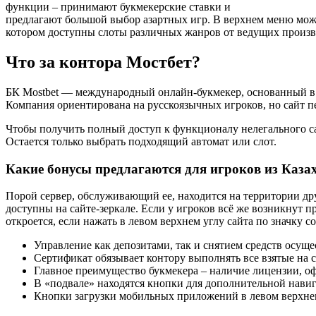
функции – принимают букмекерские ставки и
предлагают большой выбор азартных игр. В верхнем меню можн
котором доступны слоты различных жанров от ведущих произв
Что за контора Мостбет?
БК Mostbet — международный онлайн-букмекер, основанный в 20
Компания ориентирована на русскоязычных игроков, но сайт пе
Чтобы получить полный доступ к функционалу нелегального са
Остается только выбрать подходящий автомат или слот.
Какие бонусы предлагаются для игроков из Каза
Порой сервер, обслуживающий ее, находится на территории дру
доступны на сайте-зеркале. Если у игроков всё же возникнут п
откроется, если нажать в левом верхнем углу сайта по значку с
Управление как депозитами, так и снятием средств осуще
Сертификат обязывает контору выполнять все взятые на с
Главное преимущество букмекера – наличие лицензии, о
В «подвале» находятся кнопки для дополнительной нави
Кнопки загрузки мобильных приложений в левом верхнем