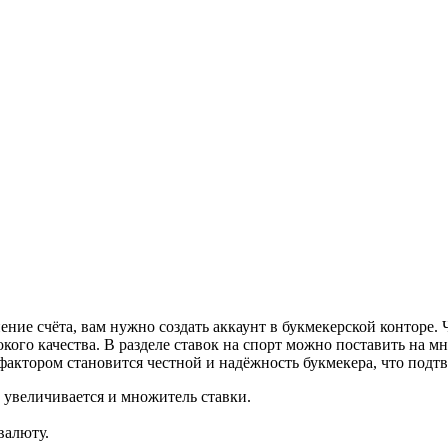
ие счёта, вам нужно создать аккаунт в букмекерской конторе. Ч
го качества. В разделе ставок на спорт можно поставить на м
 фактором становится честной и надёжность букмекера, что по
о увеличивается и множитель ставки.
валюту.