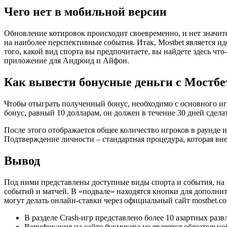
Чего нет в мобильной версии
Обновление котировок происходит своевременно, и нет значите
на наиболее перспективные события. Итак, Mostbet является 
того, какой вид спорта вы предпочитаете, вы найдете здесь ч
приложение для Андроид и Айфон.
Как вывести бонусные деньги с Мостбе
Чтобы отыграть полученный бонус, необходимо с основного игр
бонус, равный 10 долларам, он должен в течение 30 дней сделат
После этого отображается общее количество игроков в раунде и
Подтверждение личности – стандартная процедура, которая вн
Вывод
Под ними представлены доступные виды спорта и события, на к
событий и матчей. В «подвале» находятся кнопки для дополнит
могут делать онлайн-ставки через официальный сайт mostbet.c
В разделе Crash-игр представлено более 10 азартных развл
Верификация на сайте букмекера не является обязательн