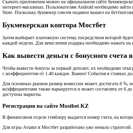
Скачать приложения можно на официальном сайте букмекерск
интернет-магазинах. Пользователям Android необходимо зайти в 
Store. Поскольку букмекер совсем недавно вышел на беттинговы
Букмекерская контора Мостбет
Затем выбирает платежную систему, посредством которой будет 
каждой недели. Для зачисления подарка необходимо нажать на
Как вывести деньги с бонусного счета в
Чтобы вывести бонусы за первый депозит, их необходимо отыгр
с коэффициентом от 1.40 каждое. Важно! События в ставках до
Для основных рынков размер комиссии может достигать 6 %, н
коэффициентами также варьируется и может составлять от 6 до 
доступны маркеты.
Регистрация на сайте Mostbet KZ
В финансовом отделе гемблеру выдается номер счета, на котор
Для игры Aviator в Мостбет разработано уже немало стратегий.