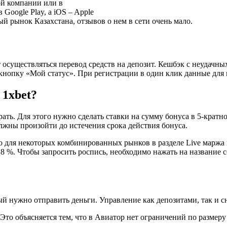
ой компании или в
Google Play, а iOS – Apple
й рынок Казахстана, отзывов о нем в сети очень мало.
осуществляться перевод средств на депозит. Кешбэк с неудачных
 кнопку «Мой статус». При регистрации в один клик данные для 
 1xbet?
ать. Для этого нужно сделать ставки на сумму бонуса в 5-кратн
лжны произойти до истечения срока действия бонуса.
о для некоторых комбинированных рынков в разделе Live маржа 
8 %. Чтобы запросить роспись, необходимо нажать на название с
ый нужно отправить деньги. Управление как депозитами, так и с
 Это объясняется тем, что в Авиатор нет ограничений по размеру