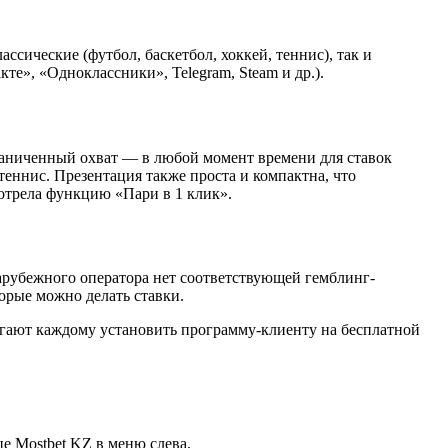
ссические (футбол, баскетбол, хоккей, теннис), так и
те», «Одноклассники», Telegram, Steam и др.).
 ограниченный охват — в любой момент времени для ставок
теннис. Презентация также проста и компактна, что
мотрела функцию «Пари в 1 клик».
зарубежного оператора нет соответствующей гемблинг-
орые можно делать ставки.
агают каждому установить программу-клиенту на бесплатной
е Mostbet KZ в меню слева.