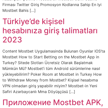
Firması Twitter Giriş Promosyon Kodlarına Sahip En Iyi
Mostbet Bahis […]
Türkiye’de kişisel
hesabınıza giriş talimatları
2023
Content Mostbet Uygulamasinda Bulunan Oyunlar IOS’ta
Mostbet How to Start Betting on the Mostbet App in
Turkey? Sitede Slotları Ücretsiz Olarak Başlatmak
Mümkün Mü? Mostbet’i tüm Android sürümlerine nasıl
yükleyebilirim? Poker Room at Mostbet in Turkey How
to Withdraw Money from Mostbet? Kişisel hesabıma
VPN olmadan giriş yapabilir miyim? Mostbet-in Yeni
Səfiri Azərbaycanlı Mma Döyüşçüsü […]
Приложение Mostbet APK,