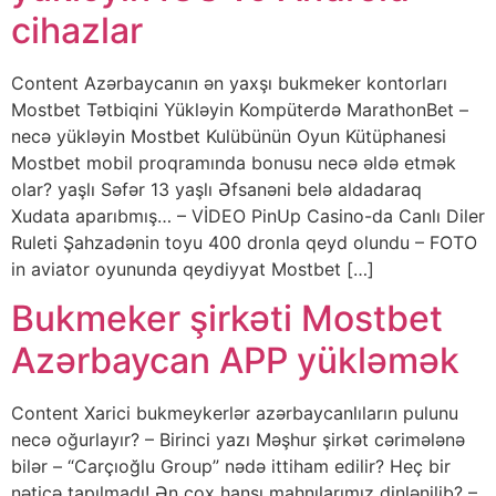
cihazlar
Content Azərbaycanın ən yaxşı bukmeker kontorları
Mostbet Tətbiqini Yükləyin Kompüterdə MarathonBet –
necə yükləyin Mostbet Kulübünün Oyun Kütüphanesi
Mostbet mobil proqramında bonusu necə əldə etmək
olar? yaşlı Səfər 13 yaşlı Əfsanəni belə aldadaraq
Xudata aparıbmış… – VİDEO PinUp Casino-da Canlı Diler
Ruleti Şahzadənin toyu 400 dronla qeyd olundu – FOTO
in aviator oyununda qeydiyyat Mostbet […]
Bukmeker şirkəti Mostbet
Azərbaycan APP yükləmək
Content Xarici bukmeykerlər azərbaycanlıların pulunu
necə oğurlayır? – Birinci yazı Məşhur şirkət cərimələnə
bilər – “Carçıoğlu Group” nədə ittiham edilir? Heç bir
nəticə tapılmadı! Ən çox hansı mahnılarımız dinlənilib? –