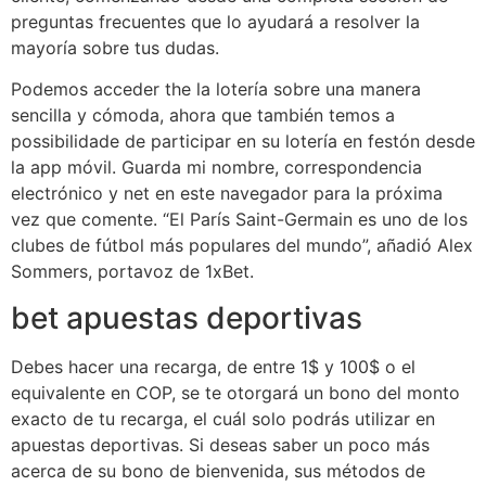
preguntas frecuentes que lo ayudará a resolver la
mayoría sobre tus dudas.
Podemos acceder the la lotería sobre una manera
sencilla y cómoda, ahora que también temos a
possibilidade de participar en su lotería en festón desde
la app móvil. Guarda mi nombre, correspondencia
electrónico y net en este navegador para la próxima
vez que comente. “El París Saint-Germain es uno de los
clubes de fútbol más populares del mundo”, añadió Alex
Sommers, portavoz de 1xBet.
bet apuestas deportivas
Debes hacer una recarga, de entre 1$ y 100$ o el
equivalente en COP, se te otorgará un bono del monto
exacto de tu recarga, el cuál solo podrás utilizar en
apuestas deportivas. Si deseas saber un poco más
acerca de su bono de bienvenida, sus métodos de