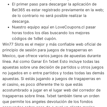
El primer paso para descargar la aplicación de
Bet365 es estar registrado previamente en la web;
de lo contrario no será posible realizar la
descarga.
Nuestro equipo aquí en LoveCoupons.cl pasar
horas todos los días buscando los mejores
códigos de 1xBet cupón.
Win77 Slots es el mejor y más confiable web oficial de
principio de sesión para juegos de tragaperras en
Mexico, que ofrece varios juegos de apuestas durante
línea. Asi como Ganar En 1xbet Esto incluye todas las
apuestas sobre una decisión de partidos u otros juegos
no jugados en o entre partidos y todas todas las demás
apuestas. Si estás jugando a juegos de tragaperras en
el casino, es poco diferente the lo que estás
acostumbrado a jugar en el lugar web del corredor de
tragaperras sobre línea. 1xbet también tiene un orden
que permite los angeles devolución de los fondos