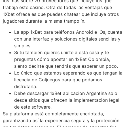
los más sobre 20 proveedores que incluye los que
trabaja este casino. Otra de todas las ventajas que
1Xbet ofrece es que puedes chatear que incluye otros
jugadores durante la misma trampolín.
La app 1xBet para teléfonos Android e iOs, cuenta
con una interfaz y soluciones digitales sencillas y
simples.
Si tu también quieres unirte a esta casa y te
preguntas cómo apostar en 1xBet Colombia,
siento decirte que tendrás que esperar un poco.
Lo único que estamos esperando es que tengan la
licencia de Coljuegos para que podamos
disfrutarla.
Debe descargar 1xBet aplicacion Argentina solo
desde sitios que ofrecen la implementación legal
de este software.
Su plataforma está completamente encriptada,
garantizando así la experiencia segura y la protección