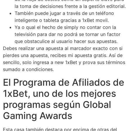
la toma de decisiones frente a la gestión editorial.
También puede jugar a través de un teléfono
inteligente o tableta gracias a 1xBet movil.
Ya o qual el hecho de simply no contar con la
televisión para dar no podrá se tornar un factor
que obstaculice al usuario hacer sus apuestas.
Debes realizar una apuesta al marcador exacto con si
pierdes una apuesta, recibes mi apuesta gratis. Así de
sencillo, solo ingresa a new 1xBet y prova sus términos
sumado a condiciones.
El Programa de Afiliados de
1xBet, uno de los mejores
programas según Global
Gaming Awards
Esta casa también destaca por encima de otras del