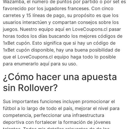
Wazamba, el número de puntos por partido o por set es
favorecido por los jugadores franceses. Con cinco
carretes y 15 líneas de pago, su propósito es que los
usuarios interactúen y compartan consejos sobre los
juegos. Nuestro equipo aquí en LoveCoupons.cl pasar
horas todos los días buscando los mejores códigos de
1xBet cupón. Esto significa que si hay un código de
1xBet cupón disponible, hay una buena posibilidad de
que el LoveCoupons.cl equipo haga todo lo posible
para enumerarlo aquí para su uso.
¿Cómo hacer una apuesta
sin Rollover?
Sus importantes funciones incluyen promocionar el
fútbol a lo largo de todo el país, mejorar el nivel para
competencia, perfeccionar una infraestructura
deportiva con fortalecer la formación de jóvenes
talentos. Todos mis detalles relevantes de de los