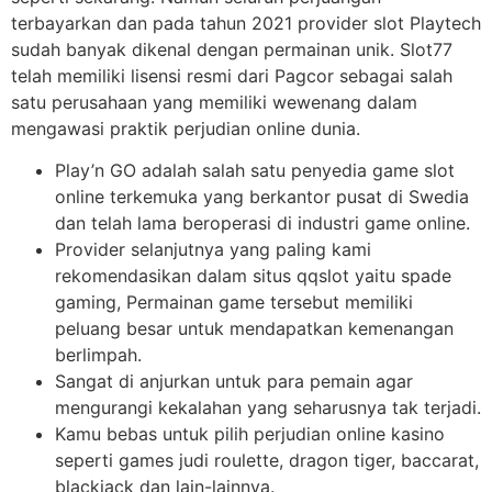
terbayarkan dan pada tahun 2021 provider slot Playtech
sudah banyak dikenal dengan permainan unik. Slot77
telah memiliki lisensi resmi dari Pagcor sebagai salah
satu perusahaan yang memiliki wewenang dalam
mengawasi praktik perjudian online dunia.
Play’n GO adalah salah satu penyedia game slot
online terkemuka yang berkantor pusat di Swedia
dan telah lama beroperasi di industri game online.
Provider selanjutnya yang paling kami
rekomendasikan dalam situs qqslot yaitu spade
gaming, Permainan game tersebut memiliki
peluang besar untuk mendapatkan kemenangan
berlimpah.
Sangat di anjurkan untuk para pemain agar
mengurangi kekalahan yang seharusnya tak terjadi.
Kamu bebas untuk pilih perjudian online kasino
seperti games judi roulette, dragon tiger, baccarat,
blackjack dan lain-lainnya.