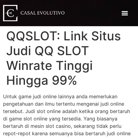
QQSLOT: Link Situs
Judi QQ SLOT
Winrate Tinggi
Hingga 99%
Untuk game judi online lainnya anda memerlukan
pengetahuan dan ilmu tertentu mengenai judi online
tersebut. Judi slot online adalah ketika orang bertaruh
di game slot online yang tersedia. Yang biasanya
bertaruh di mesin slot casino, sekarang tidak perlu
repot-repot karena semuanya bisa bertaruh judi online