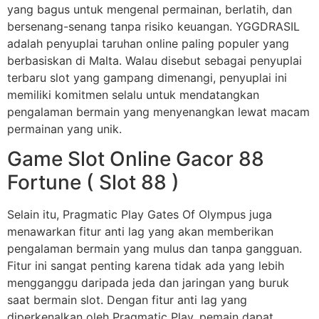
yang bagus untuk mengenal permainan, berlatih, dan
bersenang-senang tanpa risiko keuangan. YGGDRASIL
adalah penyuplai taruhan online paling populer yang
berbasiskan di Malta. Walau disebut sebagai penyuplai
terbaru slot yang gampang dimenangi, penyuplai ini
memiliki komitmen selalu untuk mendatangkan
pengalaman bermain yang menyenangkan lewat macam
permainan yang unik.
Game Slot Online Gacor 88
Fortune ( Slot 88 )
Selain itu, Pragmatic Play Gates Of Olympus juga
menawarkan fitur anti lag yang akan memberikan
pengalaman bermain yang mulus dan tanpa gangguan.
Fitur ini sangat penting karena tidak ada yang lebih
mengganggu daripada jeda dan jaringan yang buruk
saat bermain slot. Dengan fitur anti lag yang
diperkenalkan oleh Pragmatic Play, pemain dapat