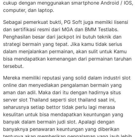
cukup dengan menggunakan smartphone Android / IOS,
computer, dan laptop.
Sebagai pemerkuat bukti, PG Soft juga memilki lisensi
dan sertifikasi resmi dari MGA dan BMM Testlabs.
Penghasilan besar dari jackpot ini butuh teknik dan
strategi bermain yang tepat. Jika kamu tidak serius
dalam menjalankan permainan, akan sulit untuk Kamu
bisa mendapatkan kemenangan dari permainan taruhan
tersebut.
Mereka memiliki reputasi yang solid dalam industri slot
online dan menyediakan pengalaman bermain yang
aman dan adil. Maka dari itu dengan hadirnya situs
server slot Thailand seperti slot thailand saat ini,
seharusnya setiap bettor tidak perlu lagi merasa
kesulitan untuk bisa mendapatkan keuntungan yang
banyak dalam bermain judi slot. Apalagi dengan
banyaknya penawaran keuntungan yang diberikan
tentunya akan memberikan pengalaman yang jauh lebih