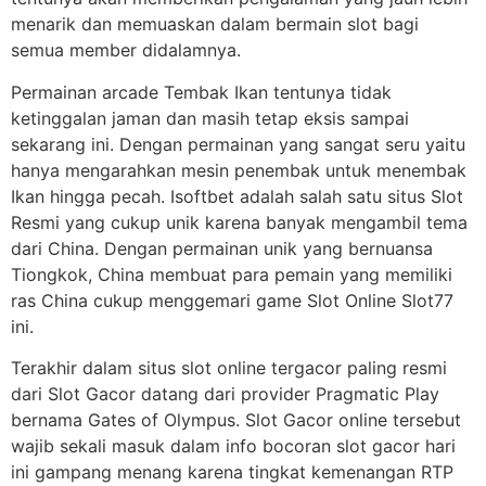
menarik dan memuaskan dalam bermain slot bagi
semua member didalamnya.
Permainan arcade Tembak Ikan tentunya tidak
ketinggalan jaman dan masih tetap eksis sampai
sekarang ini. Dengan permainan yang sangat seru yaitu
hanya mengarahkan mesin penembak untuk menembak
Ikan hingga pecah. Isoftbet adalah salah satu situs Slot
Resmi yang cukup unik karena banyak mengambil tema
dari China. Dengan permainan unik yang bernuansa
Tiongkok, China membuat para pemain yang memiliki
ras China cukup menggemari game Slot Online Slot77
ini.
Terakhir dalam situs slot online tergacor paling resmi
dari Slot Gacor datang dari provider Pragmatic Play
bernama Gates of Olympus. Slot Gacor online tersebut
wajib sekali masuk dalam info bocoran slot gacor hari
ini gampang menang karena tingkat kemenangan RTP