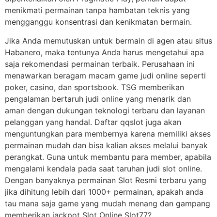
menikmati permainan tanpa hambatan teknis yang
mengganggu konsentrasi dan kenikmatan bermain.
Jika Anda memutuskan untuk bermain di agen atau situs
Habanero, maka tentunya Anda harus mengetahui apa
saja rekomendasi permainan terbaik. Perusahaan ini
menawarkan beragam macam game judi online seperti
poker, casino, dan sportsbook. TSG memberikan
pengalaman bertaruh judi online yang menarik dan
aman dengan dukungan teknologi terbaru dan layanan
pelanggan yang handal. Daftar qqslot juga akan
menguntungkan para membernya karena memiliki akses
permainan mudah dan bisa kalian akses melalui banyak
perangkat. Guna untuk membantu para member, apabila
mengalami kendala pada saat taruhan judi slot online.
Dengan banyaknya permainan Slot Resmi terbaru yang
jika dihitung lebih dari 1000+ permainan, apakah anda
tau mana saja game yang mudah menang dan gampang
memberikan jackpot Slot Online Slot77?