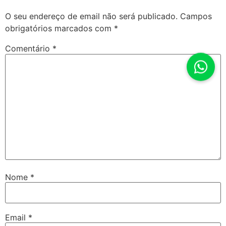
O seu endereço de email não será publicado.
Campos
obrigatórios marcados com
*
Comentário
*
Nome
*
Email
*