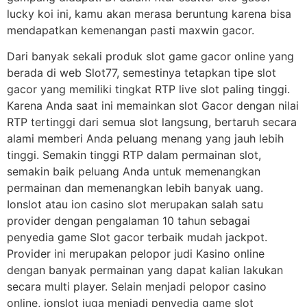
lucky koi ini, kamu akan merasa beruntung karena bisa
mendapatkan kemenangan pasti maxwin gacor.
Dari banyak sekali produk slot game gacor online yang
berada di web Slot77, semestinya tetapkan tipe slot
gacor yang memiliki tingkat RTP live slot paling tinggi.
Karena Anda saat ini memainkan slot Gacor dengan nilai
RTP tertinggi dari semua slot langsung, bertaruh secara
alami memberi Anda peluang menang yang jauh lebih
tinggi. Semakin tinggi RTP dalam permainan slot,
semakin baik peluang Anda untuk memenangkan
permainan dan memenangkan lebih banyak uang.
Ionslot atau ion casino slot merupakan salah satu
provider dengan pengalaman 10 tahun sebagai
penyedia game Slot gacor terbaik mudah jackpot.
Provider ini merupakan pelopor judi Kasino online
dengan banyak permainan yang dapat kalian lakukan
secara multi player. Selain menjadi pelopor casino
online, ionslot juga menjadi penyedia game slot