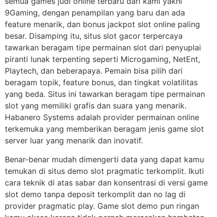
semua games judi online terbaru dari kami yakni
9Gaming, dengan penampilan yang baru dan ada
feature menarik, dan bonus jackpot slot online paling
besar. Disamping itu, situs slot gacor terpercaya
tawarkan beragam tipe permainan slot dari penyuplai
piranti lunak terpenting seperti Microgaming, NetEnt,
Playtech, dan beberapaya. Pemain bisa pilih dari
beragam topik, feature bonus, dan tingkat volatilitas
yang beda. Situs ini tawarkan beragam tipe permainan
slot yang memiliki grafis dan suara yang menarik.
Habanero Systems adalah provider permainan online
terkemuka yang memberikan beragam jenis game slot
server luar yang menarik dan inovatif.
Benar-benar mudah dimengerti data yang dapat kamu
temukan di situs demo slot pragmatic terkomplit. Ikuti
cara teknik di atas sabar dan konsentrasi di versi game
slot demo tanpa deposit terkomplit dan no lag di
provider pragmatic play. Game slot demo pun ringan