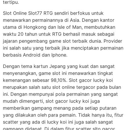
tertipu.
Slot Online Slot77 RTG sendiri berfokus untuk
menawarkan permainannya di Asia. Dengan kantor
utama di Hongkong dan Isle of Man, membutuhkan
waktu 20 tahun untuk RTG berhasil masuk sebagai
jajaran pengembang game slot terbaik dunia. Provider
ini salah satu yang terbaik jika menciptakan permainan
berbasis Android dan Iphone.
Dengan tema kartun Jepang yang kuat dan sangat
menyenangkan, game slot ini menawarkan tingkat
kemenangan sebesar 98,10%. Slot gacor lucky koi
merupakan salah satu slot online tergacor pada bulan
ini. Dengan mempunyai pola permainan yang sangat
mudah dimengerti, slot gacor lucky koi juga
memberikan gampang menang pada setiap putaran
yang dilakukan oleh para pemain. Tidak hanya itu, fitur
scatter yang ada di lucky koi ini juga salah sangat
gampang didapat. Di dalam fitur scatter slto gacor