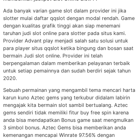
Ada banyak varian game slot dalam provider ini jika
slotter mulai daftar qqslot dengan modal rendah. Game
dengan kualitas grafik tinggi akan siap menemani
taruhan judi slot online para slotter pada situs kami.
Provider Advant play menjadi salah satu solusi untuk
para player situs qqslot ketika bingung dan bosan saat
bermain Judi slot online. Provider ini telah
berpengalaman dalam memberikan pelayanan terbaik
untuk setiap pemainnya dan sudah berdiri sejak tahun
2020.
Sebuah permainan yang mengambil tema mencari harta
karun kuno Aztec gems yang terkubur didalam labirin
mengajak kita bermain slot sambil bertualang. Aztec
gems sendiri tidak memiliki fitur buy free spin karena
anda bisa mendapatkan Bonus game saat mengmulkan
3 simbol bonus. Aztec Gems bisa memberikan anda
kemenangan mencapai Winrate 97.56% dengan