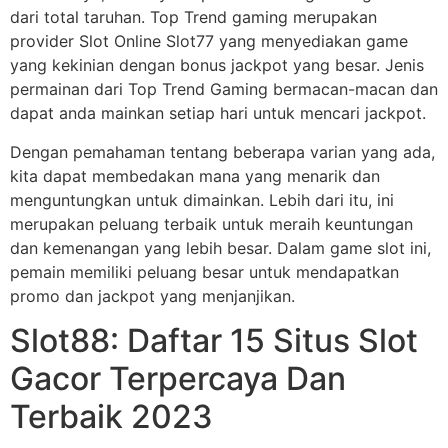
dari total taruhan. Top Trend gaming merupakan
provider Slot Online Slot77 yang menyediakan game
yang kekinian dengan bonus jackpot yang besar. Jenis
permainan dari Top Trend Gaming bermacan-macan dan
dapat anda mainkan setiap hari untuk mencari jackpot.
Dengan pemahaman tentang beberapa varian yang ada,
kita dapat membedakan mana yang menarik dan
menguntungkan untuk dimainkan. Lebih dari itu, ini
merupakan peluang terbaik untuk meraih keuntungan
dan kemenangan yang lebih besar. Dalam game slot ini,
pemain memiliki peluang besar untuk mendapatkan
promo dan jackpot yang menjanjikan.
Slot88: Daftar 15 Situs Slot
Gacor Terpercaya Dan
Terbaik 2023