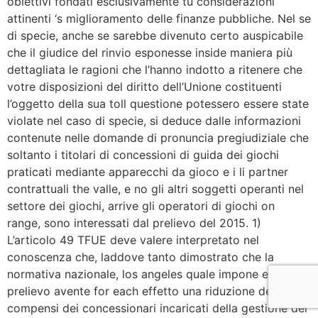
obiettivi fondati esclusivamente tu considerazioni
attinenti ‘s miglioramento delle finanze pubbliche. Nel se
di specie, anche se sarebbe divenuto certo auspicabile
che il giudice del rinvio esponesse inside maniera più
dettagliata le ragioni che l’hanno indotto a ritenere che
votre disposizioni del diritto dell’Unione costituenti
l’oggetto della sua toll questione potessero essere state
violate nel caso di specie, si deduce dalle informazioni
contenute nelle domande di pronuncia pregiudiziale che
soltanto i titolari di concessioni di guida dei giochi
praticati mediante apparecchi da gioco e i li partner
contrattuali the valle, e no gli altri soggetti operanti nel
settore dei giochi, arrive gli operatori di giochi on
range, sono interessati dal prelievo del 2015. 1)
L’articolo 49 TFUE deve valere interpretato nel
conoscenza che, laddove tanto dimostrato che la
normativa nazionale, los angeles quale impone el
prelievo avente for each effetto una riduzione dei
compensi dei concessionari incaricati della gestione dei