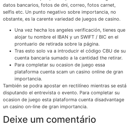
datos bancarios, fotos de dni, correo, fotos carnet,
selfis etc. Un punto negativo sobre importancia, no
obstante, es la carente variedad de juegos de casino.
Una vez hecha los angeles verificación, tienes que
alojar tu nombre eI IBAN y un SWIFT / BIC en el
prontuario de retirada sobre la página.
Tras esto solo va a introducir el código CBU de su
cuenta bancaria sumado a la cantidad the retirar.
Para completar su ocasion de juego essa
plataforma cuenta scam un casino online de gran
importancia.
También se podra apostar en rectilíneo mientras se está
disputando el entrevista o evento. Para completar su
ocasion de juego esta plataforma cuenta disadvantage
un casino on-line de gran importancia.
Deixe um comentário