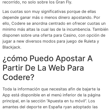
recorrido, no solo sobre los Gran Fly.
Las cuotas son muy significativas porque de ellas
depende ganar más o menos dinero apostando. Por
ello, Codere se anordna centrado en ofrecer cuotas un
minimo más altas la cual las de la incumbencia. También
disponen sobre una oferta para Casino, con opción de
jugar a new diversos modos para juego de Ruleta y
Blackjack.
¿cómo Puedo Apostar A
Partir De La Web Para
Codere?
Toda la información que necesitas afin de bajarte la
App está disponible en el menú inferior de la página
principal, en la sección “Apuesta en tu móvil”. Los
amantes del deporte en España ryan adoptado las