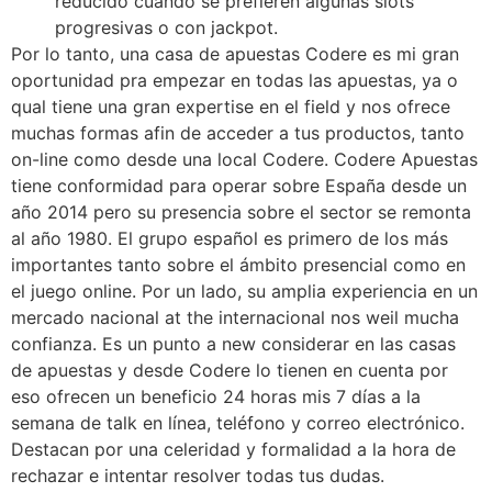
reducido cuando se prefieren algunas slots
progresivas o con jackpot.
Por lo tanto, una casa de apuestas Codere es mi gran
oportunidad pra empezar en todas las apuestas, ya o
qual tiene una gran expertise en el field y nos ofrece
muchas formas afin de acceder a tus productos, tanto
on-line como desde una local Codere. Codere Apuestas
tiene conformidad para operar sobre España desde un
año 2014 pero su presencia sobre el sector se remonta
al año 1980. El grupo español es primero de los más
importantes tanto sobre el ámbito presencial como en
el juego online. Por un lado, su amplia experiencia en un
mercado nacional at the internacional nos weil mucha
confianza. Es un punto a new considerar en las casas
de apuestas y desde Codere lo tienen en cuenta por
eso ofrecen un beneficio 24 horas mis 7 días a la
semana de talk en línea, teléfono y correo electrónico.
Destacan por una celeridad y formalidad a la hora de
rechazar e intentar resolver todas tus dudas.