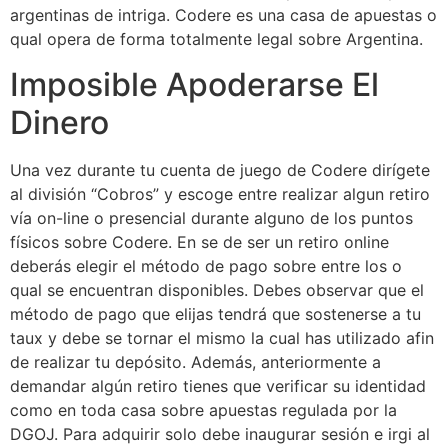
argentinas de intriga. Codere es una casa de apuestas o
qual opera de forma totalmente legal sobre Argentina.
Imposible Apoderarse El
Dinero
Una vez durante tu cuenta de juego de Codere dirígete
al división “Cobros” y escoge entre realizar algun retiro
vía on-line o presencial durante alguno de los puntos
físicos sobre Codere. En se de ser un retiro online
deberás elegir el método de pago sobre entre los o
qual se encuentran disponibles. Debes observar que el
método de pago que elijas tendrá que sostenerse a tu
taux y debe se tornar el mismo la cual has utilizado afin
de realizar tu depósito. Además, anteriormente a
demandar algún retiro tienes que verificar su identidad
como en toda casa sobre apuestas regulada por la
DGOJ. Para adquirir solo debe inaugurar sesión e irgi al