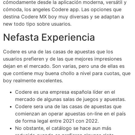
cómodamente desde la aplicación moderna, versátil y
cómoda, los angeles Codere app. Las opciones que
destina Codere MX boy muy diversas y se adaptan a
new todo tipo sobre usuarios.
Nefasta Experiencia
Codere es una de las casas de apuestas que los
usuarios prefieren y de las que mejores impresiones
dejan en el mercado. Son varias, pero una de ellas es
que contiene muy buena chollo a nivel para cuotas, que
boy realmente excelentes.
Codere es una empresa española líder en el
mercado de algunas salas de juegos y apuestas.
Codere sera una de las casas de apuestas que
comienzan an operar apuestas on-line en el país
de forma legal entre 2021 con 2022.
No obstante, el catálogo se hace aun más