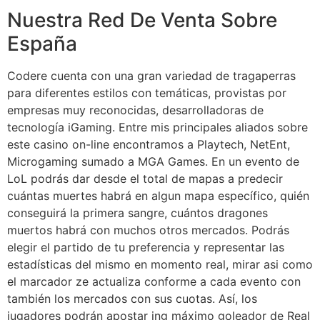
Nuestra Red De Venta Sobre
España
Codere cuenta con una gran variedad de tragaperras
para diferentes estilos con temáticas, provistas por
empresas muy reconocidas, desarrolladoras de
tecnología iGaming. Entre mis principales aliados sobre
este casino on-line encontramos a Playtech, NetEnt,
Microgaming sumado a MGA Games. En un evento de
LoL podrás dar desde el total de mapas a predecir
cuántas muertes habrá en algun mapa específico, quién
conseguirá la primera sangre, cuántos dragones
muertos habrá con muchos otros mercados. Podrás
elegir el partido de tu preferencia y representar las
estadísticas del mismo en momento real, mirar asi como
el marcador ze actualiza conforme a cada evento con
también los mercados con sus cuotas. Así, los
jugadores podrán apostar ing máximo goleador de Real