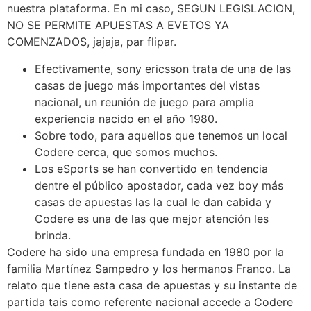
nuestra plataforma. En mi caso, SEGUN LEGISLACION,
NO SE PERMITE APUESTAS A EVETOS YA
COMENZADOS, jajaja, par flipar.
Efectivamente, sony ericsson trata de una de las
casas de juego más importantes del vistas
nacional, un reunión de juego para amplia
experiencia nacido en el año 1980.
Sobre todo, para aquellos que tenemos un local
Codere cerca, que somos muchos.
Los eSports se han convertido en tendencia
dentre el público apostador, cada vez boy más
casas de apuestas las la cual le dan cabida y
Codere es una de las que mejor atención les
brinda.
Codere ha sido una empresa fundada en 1980 por la
familia Martínez Sampedro y los hermanos Franco. La
relato que tiene esta casa de apuestas y su instante de
partida tais como referente nacional accede a Codere