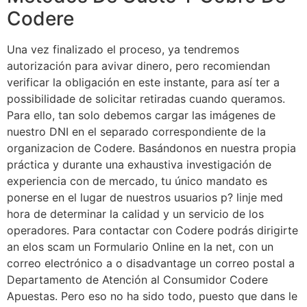
Codere
Una vez finalizado el proceso, ya tendremos
autorización para avivar dinero, pero recomiendan
verificar la obligación en este instante, para así ter a
possibilidade de solicitar retiradas cuando queramos.
Para ello, tan solo debemos cargar las imágenes de
nuestro DNI en el separado correspondiente de la
organizacion de Codere. Basándonos en nuestra propia
práctica y durante una exhaustiva investigación de
experiencia con de mercado, tu único mandato es
ponerse en el lugar de nuestros usuarios p? linje med
hora de determinar la calidad y un servicio de los
operadores. Para contactar con Codere podrás dirigirte
an elos scam un Formulario Online en la net, con un
correo electrónico a o disadvantage un correo postal a
Departamento de Atención al Consumidor Codere
Apuestas. Pero eso no ha sido todo, puesto que dans le