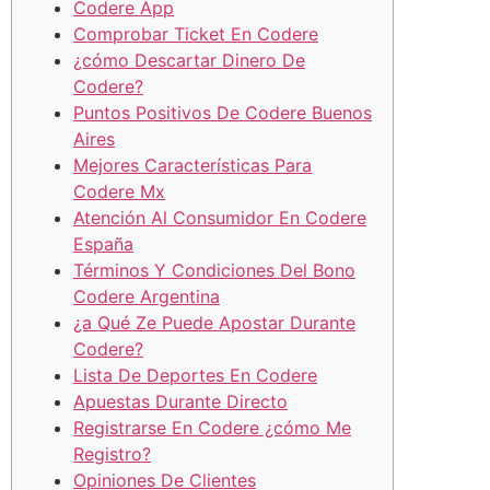
Codere App
Comprobar Ticket En Codere
¿cómo Descartar Dinero De
Codere?
Puntos Positivos De Codere Buenos
Aires
Mejores Características Para
Codere Mx
Atención Al Consumidor En Codere
España
Términos Y Condiciones Del Bono
Codere Argentina
¿a Qué Ze Puede Apostar Durante
Codere?
Lista De Deportes En Codere
Apuestas Durante Directo
Registrarse En Codere ¿cómo Me
Registro?
Opiniones De Clientes