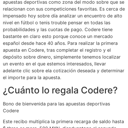
apuestas deportivas como zona del modo sobre que se
relacionan con sus competiciones favoritas. Es cerca de
impensado hoy sobre día analizar un encuentro de alto
nivel en fútbol o tenis trouble pensar en todas las
probabilidades y las cuotas de pago. Codere tiene
bastante en claro esto porque conoce un mercado
español desde hace 40 años. Para realizar la primera
apuesta en Codere, tras completar el registro y el
depósito sobre dinero, simplemente tenemos localizar
un evento en el que estemos interesados, llevar
adelante clic sobre ela cotización deseada y determinar
el importe para la apuesta.
¿Cuánto lo regala Codere?
Bono de bienvenida para las apuestas deportivas
Codere
Este recibo multiplica la primera recarga de saldo hasta