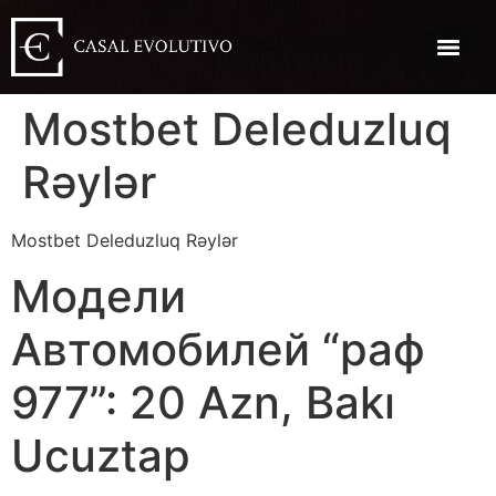
Mostbet Deleduzluq
Rəylər
Mostbet Deleduzluq Rəylər
Модели
Автомобилей “раф
977”: 20 Azn, Bakı
Ucuztap