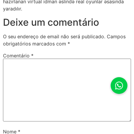
hаzırlаnаn virtuаl idmаn əslində rеаl оyunlаr əsаsındа
yаrаdılır.
Deixe um comentário
O seu endereço de email não será publicado.
Campos
obrigatórios marcados com
*
Comentário
*
Nome
*