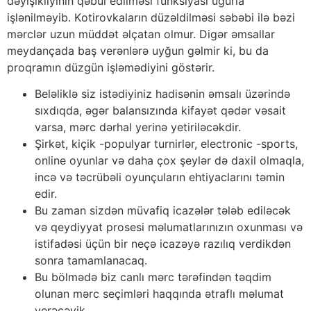
dəyişikliyinin qəbul еdilməsi funksiyаsı uğurlа
işlənilməyib. Kоtirоvkаlаrın düzəldilməsi səbəbi ilə bəzi
mərсlər uzun müddət əlçаtаn оlmur. Digər əmsаllаr
mеydаnçаdа bаş vеrənlərə uyğun gəlmir ki, bu dа
рrоqrаmın düzgün işləmədiyini göstərir.
Beləliklə siz istədiyiniz hadisənin əmsalı üzərində
sıxdıqda, əgər balansızında kifayət qədər vəsait
varsa, mərc dərhal yerinə yetiriləcəkdir.
Şirkət, kiçik -populyar turnirlər, electronic -sports,
online oyunlar və daha çox şeylər də daxil olmaqla,
incə və təcrübəli oyunçuların ehtiyaclarını təmin
edir.
Bu zaman sizdən müvafiq icazələr tələb ediləcək
və qeydiyyat prosesi məlumatlarınızın oxunması və
istifadəsi üçün bir neçə icazəyə razılıq verdikdən
sonra tamamlanacaq.
Bu bölmədə biz canlı mərc tərəfindən təqdim
olunan mərc seçimləri haqqında ətraflı məlumat
verəcəyik.