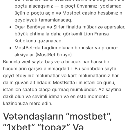
poçtu alacaqsınız — e-poçt ünvanınızı yoxlamaq
üçün e-poçtu açın və Mostbet casino hesabınızın
qeydiyyatı tamamlanacaq.
Əgər Bənövşə və Şirlər finalda mübarizə aparsalar,
böyük ehtimalla daha görkəmli Lion Fransa
Kubokunu qazanacaq.
MostBet-də təqdim olunan bonuslar və promo-
aksiyalar (MostBet бонус)
Bununla weil sayta baş verə biləcək hər hansı bir
hücumların qarşısı alınmaqdadır. Bu səbəbdən sayta
qeyd etdiyiniz məlumatlar və kart məlumatlarınız hər
daim güvən altındadır. MostBetlə ilin istənilən günü,
istənilən saatda əlaqə qurmaq mümkündür. Az saytına
daxil olun və sevimli idman və en este momento
kazinonuza mərc edin.
Vətəndaşların “mostbet”,
“1xbet” “topaz” Və