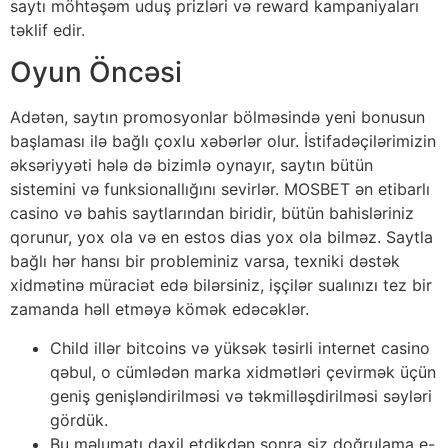
saytı möhtəşəm uduş prizləri və reward kampaniyaları
təklif edir.
Оyun Önсəsi
Adətən, saytın promosyonlar bölməsində yeni bonusun
başlaması ilə bağlı çoxlu xəbərlər olur. İstifadəçilərimizin
əksəriyyəti hələ də bizimlə oynayır, saytın bütün
sistemini və funksionallığını sevirlər. MOSBET ən etibarlı
casino və bahis saytlarından biridir, bütün bahisləriniz
qorunur, yox ola və en estos dias yox ola bilməz. Saytla
bağlı hər hansı bir probleminiz varsa, texniki dəstək
xidmətinə müraciət edə bilərsiniz, işçilər sualınızı tez bir
zamanda həll etməyə kömək edəcəklər.
Child illər bitcoins və yüksək təsirli internet casino
qəbul, o cümlədən marka xidmətləri çevirmək üçün
geniş genişləndirilməsi və təkmilləşdirilməsi səyləri
gördük.
Bu məlumatı daxil etdikdən sonra siz doğrulama e-