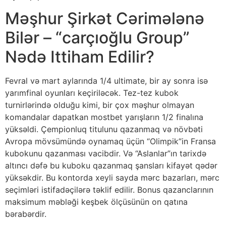
Məşhur Şirkət Cərimələnə
Bilər – “carçıoğlu Group”
Nədə Ittiham Edilir?
Fevral və mart aylarında 1/4 ultimate, bir ay sonra isə
yarımfinal oyunları keçiriləcək. Tez-tez kubok
turnirlərində olduğu kimi, bir çox məşhur olmayan
komandalar dapatkan mostbet yarışların 1/2 finalına
yüksəldi. Çempionluq titulunu qazanmaq və növbəti
Avropa mövsümündə oynamaq üçün “Olimpik”in Fransa
kubokunu qazanması vacibdir. Və “Aslanlar”ın tarixdə
altıncı dəfə bu kuboku qazanmaq şansları kifayət qədər
yüksəkdir. Bu kontorda xeyli sayda mərc bazarları, mərc
seçimləri istifadəçilərə təklif edilir. Bonus qazanclarının
maksimum məbləği keşbek ölçüsünün on qatına
bərabərdir.