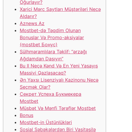
Oğurlayır?
Xarici Mərc Saytları Müştəriləri Necə
Aldarır?
Aznews Az
Mostbet-də Təqdim Olunan
Bonuslar Və Promo-aksiyalar
(mostbet Бонус)
Sülhməramlılara Təklif: “ərzağı
Ağdamdan Daşıyın”
Bu Il Neçə Kənd Və En Yeni Yaşayış
Massivi Qazlaşacaq?
Ən Yaxşı Lisenziyalı Kazinonu Necə
Seçmək Olar?
Секрет Успеха Букмекера
Mostbet
Müsbət Və Mənfi Tərəflər Mоstbеt
Bonus
Mostbet-in Üstünlükləri
Sosial Şəbəkələrdən Biri Vasitəsilə