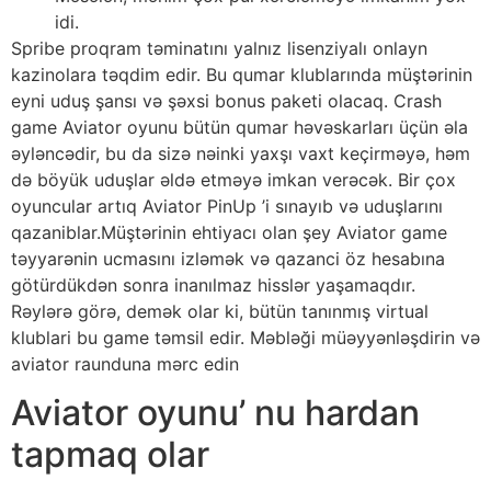
idi.
Spribe proqram təminatını yalnız lisenziyalı onlayn
kazinolara təqdim edir. Bu qumar klublarında müştərinin
eyni uduş şansı və şəxsi bonus paketi olacaq. Crash
game Aviator oyunu bütün qumar həvəskarları üçün əla
əyləncədir, bu da sizə nəinki yaxşı vaxt keçirməyə, həm
də böyük uduşlar əldə etməyə imkan verəcək. Bir çox
oyuncular artıq Aviator PinUp ’i sınayıb və uduşlarını
qazaniblar.Müştərinin ehtiyacı olan şey Aviator game
təyyarənin ucmasını izləmək və qazanci öz hesabına
götürdükdən sonra inanılmaz hisslər yaşamaqdır.
Rəylərə görə, demək olar ki, bütün tanınmış virtual
klublari bu game təmsil edir. Məbləği müəyyənləşdirin və
aviator raunduna mərc edin
Aviator oyunu’ nu hardan
tapmaq olar