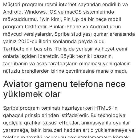
Müştəri proqramı rəsmi internet saytından endirilib və
Android, Windows, iOS və macOS sistemlərində
mövcuddurmu. 1win kimi, Pin Up da bir neçə mobil
proqram təklif edir. Bunlar iPhone və Android üçün
mövcud versiyalardır. Spribe studiyası qumar arenasında
yalnız 2010-cu illərin sonlarında peyda oldu.
Tərtibatçının baş ofisi Tbilisidə yerləşir və heyət cəmi
onlarla işçidən ibarətdir. Böyük texniki bazanın,
təcrübənin və əsas tərəfdaşların olmaması yeni gələnin
nüfuzlu brendlərdən birinə çevrilməsinə mane olmadı.
Aviator gamenu telefona necə
yükləmək olar
Spribe proqram təminatı hazırlayarkən HTML5-in
qabaqcıl prinsiplərindən istifadə edir. Bu texnologiya
üçölçülü qrafika, xüsusi effektlər, animasiya ilə oyunlar
yaratmağa, lakin brauzeri həddən artıq yükləməməyə və
telefonun texniki resursunu çox xərcləməməyə kömək