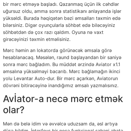
bir mərc etməyə başladı. Qazanmaq üçün ilk cəhdlər
uğursuz oldu, amma sonra statistikanı anlayanda işlər
yüksəldi. Burada həqiqətən bəzi əmsalları təxmin edə
bilərsiniz. Digər oyunçularla söhbət edə biləcəyiniz
söhbətdən də çox razı qaldım. Oyuna nə vaxt
girəcəyinizi təxmin etməlisiniz.
Mərc həmin an lokatorda görünəcək əmsala görə
hesablanacaq. Məsələn, raund başlayandan bir saniyə
sonra mərc bağladım. Bu müddət ərzində Aviator x1.1
əmsalına yüksəlməyi bacarıb. Mərc bağlamağın ikinci
yolu Levantar Auto-dur. Bir mərc açarkən, Aviatorun
dövrəni bitirəcəyinə inandığımız əmsalı yazmalısınız.
Avİator-a necə mərc etmək
olar?
Mən də belə idim və əvvəlcə uduzsam da, əsl artıya
düşə bildim. İnterfeys bir neçə funksional sahəni əhatə