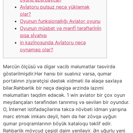
Avİatoru pulsuz necə yükləmək
olar?
Oyunun funksionallığı Aviator oyunu
Oyunun müsbət və mənfİ tərəflərİnİn
qısa sİyahısı
in kazİnosunda Avİatoru necə
oynamaq olar?
Mərcün ölçüsü və digər vacib məlumatlar təsvirdə
göstərilmişdir.Hər hansı bir sualınız varsa, qumar
portalının ziyarətçisi dəstək xidməti ilə əlaqə saxlaya
bilər.Rəhbərlik bir neçə dəqiqə ərzində lazımi
məlumatları təqdim edəcək. 1 win aviator bir çox oyun
meydançaları tərəfindən tanınmış və sevilən bir oyundur.
O, İnternet istifadəçilərinə təkcə növbəti idman yarışına
mərc etmək imkanı deyil, həm də hər zövqə uyğun
qumar proqramlarının böyük kataloqu təklif edir.
Rəhbərlik mövcud çeşidi daim yeniləyir. Ən uğurlu yeni