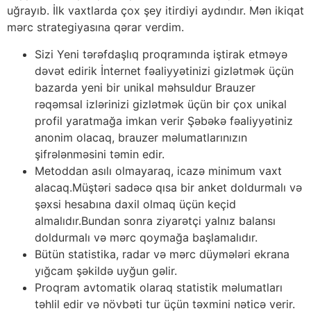
uğrayıb. İlk vaxtlarda çox şey itirdiyi aydındır. Mən ikiqat
mərc strategiyasına qərar verdim.
Sizi Yeni tərəfdaşlıq proqramında iştirak etməyə
dəvət edirik İnternet fəaliyyətinizi gizlətmək üçün
bazarda yeni bir unikal məhsuldur Brauzer
rəqəmsal izlərinizi gizlətmək üçün bir çox unikal
profil yaratmağa imkan verir Şəbəkə fəaliyyətiniz
anonim olacaq, brauzer məlumatlarınızın
şifrələnməsini təmin edir.
Metoddan asılı olmayaraq, icazə minimum vaxt
alacaq.Müştəri sadəcə qısa bir anket doldurmalı və
şəxsi hesabına daxil olmaq üçün keçid
almalıdır.Bundan sonra ziyarətçi yalnız balansı
doldurmalı və mərc qoymağa başlamalıdır.
Bütün statistika, radar və mərc düymələri ekrana
yığcam şəkildə uyğun gəlir.
Proqram avtomatik olaraq statistik məlumatları
təhlil edir və növbəti tur üçün təxmini nəticə verir.