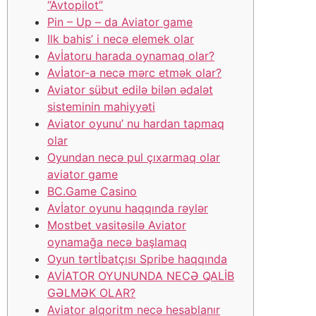
“Avtopilot”
Pin – Up – da Aviator game
Ilk bahis’ i necə elemek olar
Avİatoru harada oynamaq olar?
Avİator-a necə mərc etmək olar?
Aviator sübut edilə bilən ədalət
sisteminin mahiyyəti
Aviator oyunu’ nu hardan tapmaq
olar
Oyundan necə pul çıxarmaq olar
aviator game
BC.Game Casino
Avİator oyunu haqqında rəylər
Mostbet vasitəsilə Aviator
oynamağa necə başlamaq
Oyun tərtİbatçısı Spribe haqqında
AVİATOR OYUNUNDA NECƏ QALİB
GƏLMƏK OLAR?
Aviator alqoritm necə hesablanır