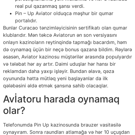
real pul qazanmaq şansı verdi.
Pin – Up Aviator olduqca məşhur bir qumar
portalıdır.
Bunlar Curacao tənzimləyicisinin sertifikatı olan qumar
klublarıdır. Mən təkcə Aviatorun ən son versiyasını
onlayn kazinoların reytinqində tapmağı bacardım, həm
də oynamaq üçün bir neçə bonus qazana bildim. Rəylərə
əsasən, Aviator kazinosu müştərilər arasında populyardır
və tələbat hər ay artır. Daimi uduşlar hər hansı bir
reklamdan daha yaxşı işləyir. Bundan əlavə, qəza
oyununda hətta mütləq yeni başlayanlar da ilk
qələbəsini əldə etmək şansına sahib olacaqlar.
Avİatoru harada oynamaq
olar?
Telefonumda Pin Up kazinosunda brauzer vasitəsilə
oynayıram. Sonra raundları atlamağa və hər 10 uçuşdan