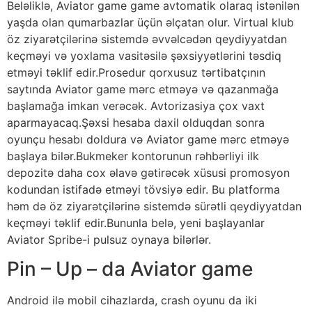
Beləliklə, Aviator game game avtomatik olaraq istənilən
yaşda olan qumarbazlar üçün əlçatan olur. Virtual klub
öz ziyarətçilərinə sistemdə əvvəlcədən qeydiyyatdan
keçməyi və yoxlama vasitəsilə şəxsiyyətlərini təsdiq
etməyi təklif edir.Prosedur qorxusuz tərtibatçının
saytında Aviator game mərc etməyə və qazanmağa
başlamağa imkan verəcək. Avtorizasiya çox vaxt
aparmayacaq.Şəxsi hesaba daxil olduqdan sonra
oyunçu hesabı doldura və Aviator game mərc etməyə
başlaya bilər.Bukmeker kontorunun rəhbərliyi ilk
depozitə daha cox əlavə gətirəcək xüsusi promosyon
kodundan istifadə etməyi tövsiyə edir. Bu platforma
həm də öz ziyarətçilərinə sistemdə sürətli qeydiyyatdan
keçməyi təklif edir.Bununla belə, yeni başlayanlar
Aviator Spribe-i pulsuz oynaya bilərlər.
Pin – Up – da Aviator game
Android ilə mobil cihazlarda, crash oyunu da iki