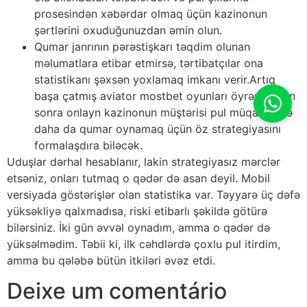
prosesindən xəbərdar olmaq üçün kazinonun
şərtlərini oxuduğunuzdan əmin olun.
Qumar janrının pərəstişkarı təqdim olunan
məlumatlara etibar etmirsə, tərtibatçılar ona
statistikanı şəxsən yoxlamaq imkanı verir.Artıq
başa çatmış aviator mostbet oyunları öyrəndikdən
sonra onlayn kazinonun müştərisi pul müqabilində
daha da qumar oynamaq üçün öz strategiyasını
formalaşdıra biləcək.
Uduşlar dərhal hesablanır, lakin strategiyasız mərclər
etsəniz, onları tutmaq o qədər də asan deyil. Mobil
versiyada göstərişlər olan statistika var. Təyyarə üç dəfə
yüksəkliyə qalxmadısa, riski etibarlı şəkildə götürə
bilərsiniz. İki gün əvvəl oynadım, amma o qədər də
yüksəlmədim. Təbii ki, ilk cəhdlərdə çoxlu pul itirdim,
amma bu qələbə bütün itkiləri əvəz etdi.
Deixe um comentário