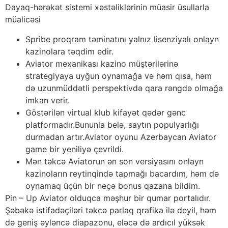
Dayaq-hərəkət sistemi xəstəliklərinin müasir üsullarla
müalicəsi
Spribe proqram təminatını yalnız lisenziyalı onlayn
kazinolara təqdim edir.
Aviator mexanikası kazino müştərilərinə
strategiyaya uyğun oynamağa və həm qısa, həm
də uzunmüddətli perspektivdə qara rəngdə olmağa
imkan verir.
Göstərilən virtual klub kifayət qədər gənc
platformadır.Bununla belə, saytın populyarlığı
durmadan artır.Aviator oyunu Azerbaycan Aviator
game bir yeniliyə çevrildi.
Mən təkcə Aviatorun ən son versiyasını onlayn
kazinoların reytinqində tapmağı bacardım, həm də
oynamaq üçün bir neçə bonus qazana bildim.
Pin – Up Aviator olduqca məşhur bir qumar portalıdır.
Şəbəkə istifadəçiləri təkcə parlaq qrafika ilə deyil, həm
də geniş əyləncə diapazonu, eləcə də ardıcıl yüksək